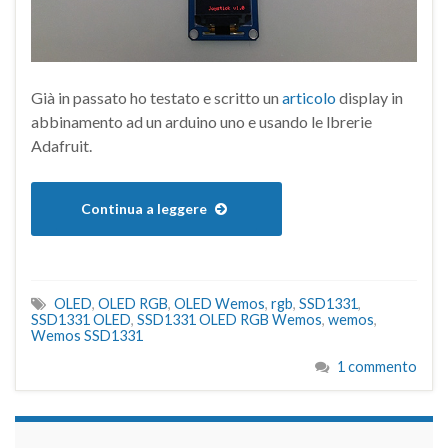
Già in passato ho testato e scritto un
articolo
display in
abbinamento ad un arduino uno e usando le lbrerie
Adafruit.
Continua a leggere
OLED
,
OLED RGB
,
OLED Wemos
,
rgb
,
SSD1331
,
SSD1331 OLED
,
SSD1331 OLED RGB Wemos
,
wemos
,
Wemos SSD1331
1 commento