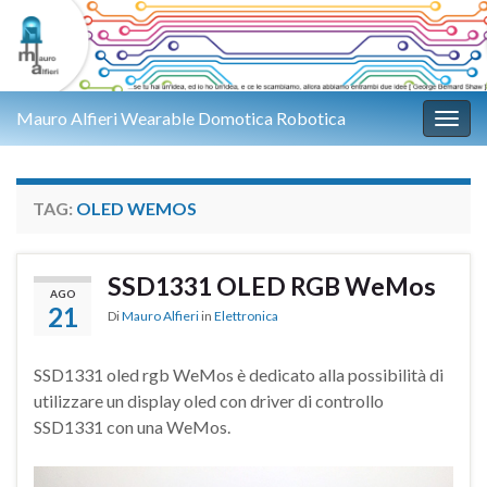
Mauro Alfieri Wearable Domotica Robotica
Attiv
TAG:
OLED WEMOS
SSD1331 OLED RGB WeMos
AGO
21
Di
Mauro Alfieri
in
Elettronica
SSD1331 oled rgb WeMos è dedicato alla possibilità di
utilizzare un display oled con driver di controllo
SSD1331 con una WeMos.