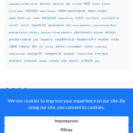
led
lcd
Linux
lasercut
laser cut
lampadario con fibre ottiche
lcd 16x2
led rgb
motori passo-passo
MKR1000
motori stepper
luci di natale
motori bipolari
Neopixel
motor shield
OLED
nas
natale
Neopixel ring
oled 128x32
oled 128x32 IIC
OpenSCAD
passo-passo
pcb
oled i2C
oled IIC
penna automatica
penna iniezione fluidi
potenziometro
pulsanti
penna per pasta di saldatura
penna per silicone automatica
pulsante
raspberry pi
pulsanti e arduino
raspberry
Raspberry Pi 3
raspbian
pwm
ricetta
robot
servo
RPi
robotica
rtc
servomotori
sketch
sd card
solder past
stampa 3D
stepper
stampante 3d
step to step
solder past pen
time-lapse
wemos
wifi
tinkercad
ws2812B
timelapse
wemake
WS2812
xbee
Il blog mauroalfieri.it ed i suoi contenuti sono distribuiti
con Licenza
Creative Commons Attribution Non commercial Share
Alike 4.0 International
© 2012-2018 Mauro Alfieri Elettronica Domotica Robotica Arduino Corsi