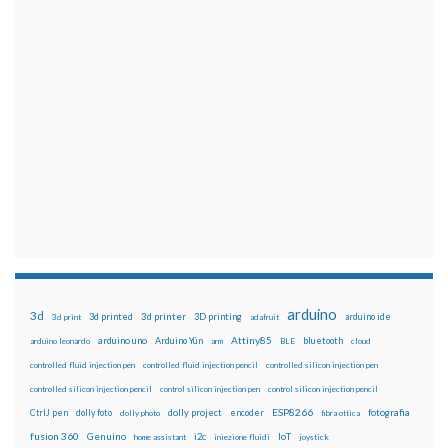
arduino
3d
3d printed
3d printer
3D printing
3d print
adafruit
arduino ide
Attiny85
arduino uno
Arduino Yún
bluetooth
arduino leonardo
arm
BLE
cloud
controlled fluid injection pen
controlled fluid injection pencil
controlled silicon injection pen
controlled silicon injection pencil
control silicon injection pen
control silicon injection pencil
ESP8266
dolly foto
dolly project
encoder
fotografia
CtrlJ pen
dolly photo
fibra ottica
fusion 360
Genuino
i2c
IoT
home assistant
iniezione fluidi
joystick