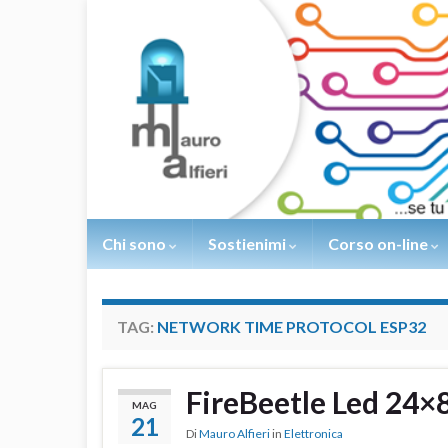
Chi sono
Sostienimi
Corso on-line
TAG:
NETWORK TIME PROTOCOL ESP32
FireBeetle Led 24×
MAG
21
Di
Mauro Alfieri
in
Elettronica