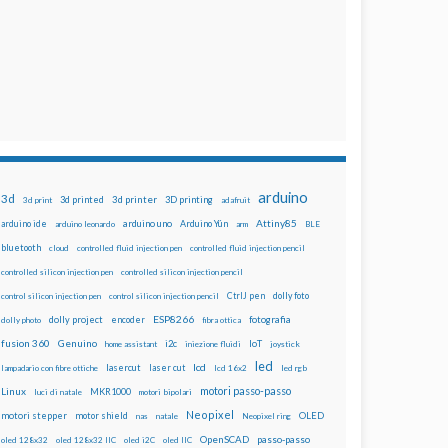
arduino
3d
3d printed
3d printer
3D printing
3d print
adafruit
Attiny85
arduino uno
Arduino Yún
arduino ide
arduino leonardo
arm
BLE
bluetooth
cloud
controlled fluid injection pen
controlled fluid injection pencil
controlled silicon injection pen
controlled silicon injection pencil
dolly foto
control silicon injection pen
control silicon injection pencil
CtrlJ pen
ESP8266
dolly project
encoder
fotografia
dolly photo
fibra ottica
fusion 360
Genuino
i2c
IoT
home assistant
iniezione fluidi
joystick
led
lcd
lasercut
laser cut
lampadario con fibre ottiche
lcd 16x2
led rgb
motori passo-passo
Linux
MKR1000
luci di natale
motori bipolari
Neopixel
motori stepper
motor shield
OLED
nas
natale
Neopixel ring
OpenSCAD
passo-passo
oled 128x32
oled 128x32 IIC
oled i2C
oled IIC