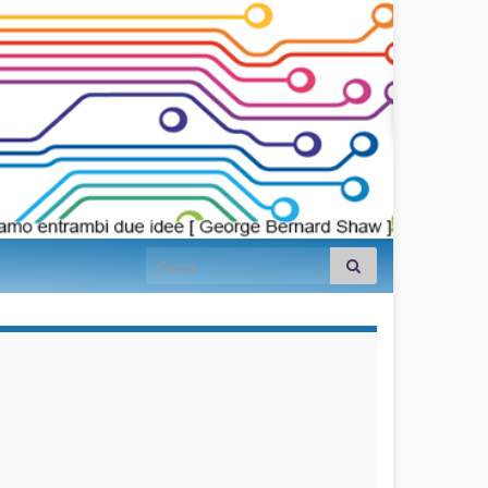
Search for:
займы на
карту срочно