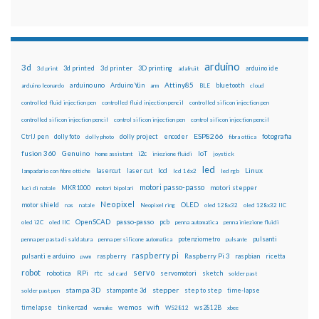
arduino
3d
3d printed
3d printer
3D printing
3d print
adafruit
arduino ide
Attiny85
arduino uno
Arduino Yún
bluetooth
arduino leonardo
arm
BLE
cloud
controlled fluid injection pen
controlled fluid injection pencil
controlled silicon injection pen
controlled silicon injection pencil
control silicon injection pen
control silicon injection pencil
ESP8266
dolly foto
dolly project
encoder
fotografia
CtrlJ pen
dolly photo
fibra ottica
fusion 360
Genuino
i2c
IoT
home assistant
iniezione fluidi
joystick
led
lcd
Linux
lasercut
laser cut
lampadario con fibre ottiche
lcd 16x2
led rgb
motori passo-passo
MKR1000
motori stepper
luci di natale
motori bipolari
Neopixel
motor shield
OLED
nas
natale
Neopixel ring
oled 128x32
oled 128x32 IIC
OpenSCAD
passo-passo
pcb
oled i2C
oled IIC
penna automatica
penna iniezione fluidi
potenziometro
pulsanti
penna per pasta di saldatura
penna per silicone automatica
pulsante
raspberry pi
pulsanti e arduino
raspberry
Raspberry Pi 3
raspbian
pwm
ricetta
robot
servo
RPi
robotica
rtc
servomotori
sketch
sd card
solder past
stampa 3D
stepper
stampante 3d
step to step
solder past pen
time-lapse
wemos
wifi
tinkercad
ws2812B
timelapse
wemake
WS2812
xbee