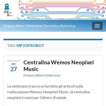
Mauro Alfieri Wearable Domotica Robotica
Attiv
TAG:
MP3 DFROBOT
Centralina Wemos Neopixel
DIC
27
Music
Di
Mauro Alfieri
in
Elettronica
Le settimane trascorse hai letto gli articoli sulla
realizzazione Wemos Neopixel Music: la centralina
neopixel e suoni per l’albero di natale.