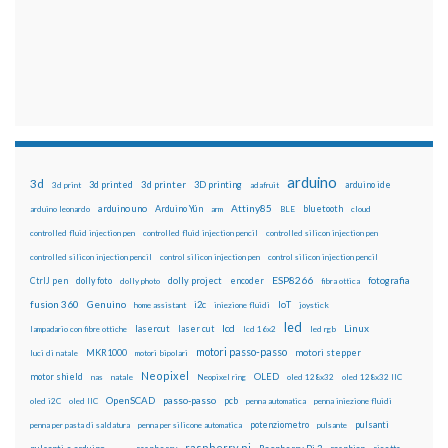
arduino
3d
3d printed
3d printer
3D printing
3d print
adafruit
arduino ide
Attiny85
arduino uno
Arduino Yún
bluetooth
arduino leonardo
arm
BLE
cloud
controlled fluid injection pen
controlled fluid injection pencil
controlled silicon injection pen
controlled silicon injection pencil
control silicon injection pen
control silicon injection pencil
ESP8266
dolly foto
dolly project
encoder
fotografia
CtrlJ pen
dolly photo
fibra ottica
fusion 360
Genuino
i2c
IoT
home assistant
iniezione fluidi
joystick
led
lcd
Linux
lasercut
laser cut
lampadario con fibre ottiche
lcd 16x2
led rgb
motori passo-passo
MKR1000
motori stepper
luci di natale
motori bipolari
Neopixel
motor shield
OLED
nas
natale
Neopixel ring
oled 128x32
oled 128x32 IIC
OpenSCAD
passo-passo
pcb
oled i2C
oled IIC
penna automatica
penna iniezione fluidi
potenziometro
pulsanti
penna per pasta di saldatura
penna per silicone automatica
pulsante
raspberry pi