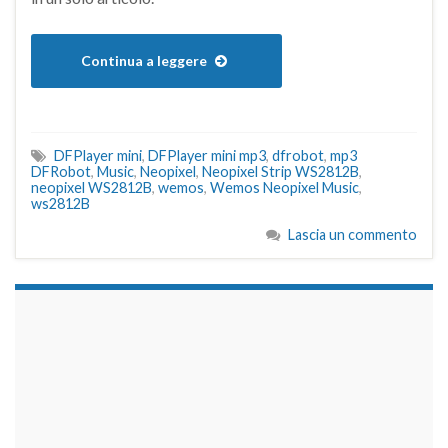
Continua a leggere
DFPlayer mini
,
DFPlayer mini mp3
,
dfrobot
,
mp3
DFRobot
,
Music
,
Neopixel
,
Neopixel Strip WS2812B
,
neopixel WS2812B
,
wemos
,
Wemos Neopixel Music
,
ws2812B
Lascia un commento
займы на карту срочно