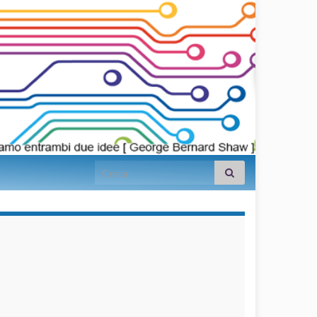
Search for:
займы на
карту срочно