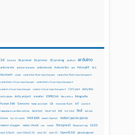
arduino
3d
3d printed
3d printer
3D printing
3d print
adafruit
Attiny85
arduino uno
Arduino Yún
arduino ide
arduino leonardo
arm
BLE
bluetooth
cloud
controlled fluid injection pen
controlled fluid injection pencil
controlled silicon injection pen
controlled silicon injection pencil
dolly foto
control silicon injection pen
control silicon injection pencil
CtrlJ pen
ESP8266
dolly project
encoder
fotografia
dolly photo
fibra ottica
fusion 360
Genuino
i2c
IoT
home assistant
iniezione fluidi
joystick
led
lcd
lasercut
laser cut
lampadario con fibre ottiche
lcd 16x2
led rgb
motori passo-passo
Linux
MKR1000
luci di natale
motori bipolari
Neopixel
motori stepper
motor shield
OLED
nas
natale
Neopixel ring
OpenSCAD
passo-passo
oled 128x32
oled 128x32 IIC
oled i2C
oled IIC