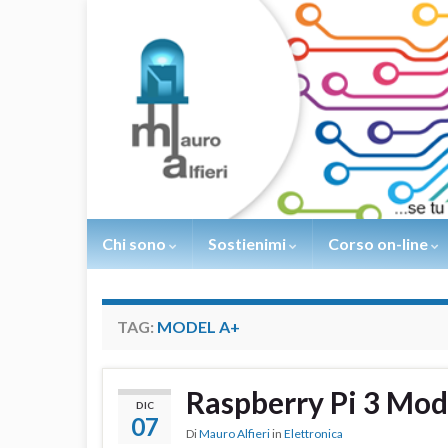
Chi sono
Sostienimi
Corso on-line
TAG:
MODEL A+
Raspberry Pi 3 Mod
DIC
07
Di
Mauro Alfieri
in
Elettronica