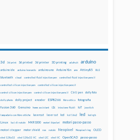
arduino
3d
3d printed
3d printer
3D printing
3d print
adafruit
Attiny85
arduino uno
Arduino Yún
arduino ide
arduino leonardo
arm
BLE
bluetooth
cloud
controlled fluid injection pen
controlled fluid injection pencil
controlled silicon injection pen
controlled silicon injection pencil
dolly foto
control silicon injection pen
control silicon injection pencil
CtrlJ pen
ESP8266
dolly project
encoder
fotografia
dolly photo
fibra ottica
fusion 360
Genuino
i2c
IoT
home assistant
iniezione fluidi
joystick
led
lcd
lasercut
laser cut
lampadario con fibre ottiche
lcd 16x2
led rgb
motori passo-passo
Linux
MKR1000
luci di natale
motori bipolari
Neopixel
motori stepper
motor shield
OLED
nas
natale
Neopixel ring
OpenSCAD
passo-passo
oled 128x32
oled 128x32 IIC
oled i2C
oled IIC