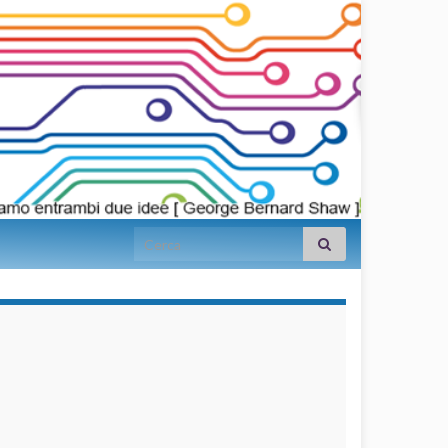
Search for:
займы на
карту срочно