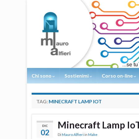
Chi sono
Sostienimi
Corso on-line
TAG:
MINECRAFT LAMP IOT
Minecraft Lamp Io
DIC
02
Di
Mauro Alfieri
in
Make