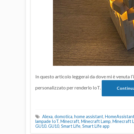
In questo articolo leggerai da dove mi è venuta l’
personalizzato per renderlo IoT.
Continua
Alexa
,
domotica
,
home assistant
,
HomeAssistan
lampade IoT
,
Minecraft
,
Minecraft Lamp
,
Minecraft 
GU10. GU10
,
Smart Life
,
Smart Life app