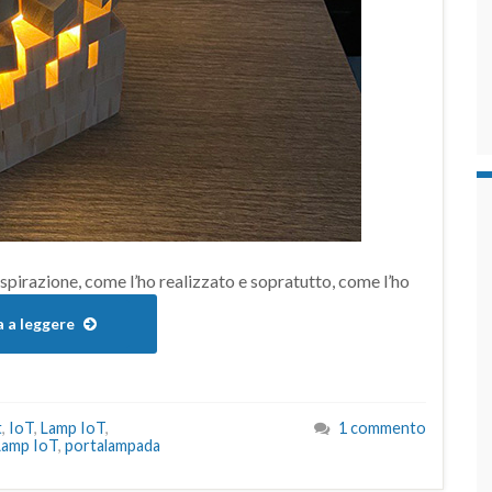
ispirazione, come l’ho realizzato e sopratutto, come l’ho
 a leggere
t
,
IoT
,
Lamp IoT
,
1 commento
Lamp IoT
,
portalampada