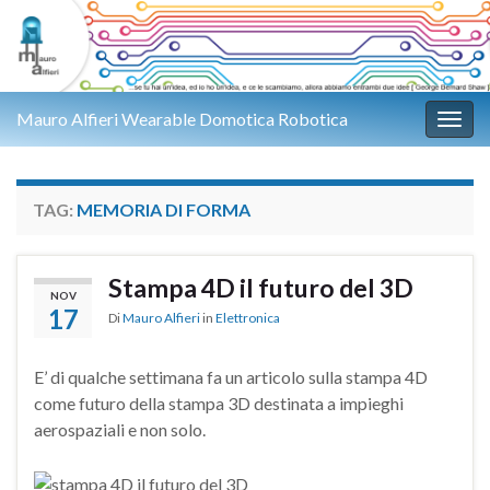
Mauro Alfieri Wearable Domotica Robotica
Attiv
TAG:
MEMORIA DI FORMA
Stampa 4D il futuro del 3D
NOV
17
Di
Mauro Alfieri
in
Elettronica
E’ di qualche settimana fa un articolo sulla stampa 4D
come futuro della stampa 3D destinata a impieghi
aerospaziali e non solo.