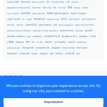
fusion 360
Genuino
i2c
IoT
home assistant
iniezione fluidi
joystick
led
lcd
Linux
lasercut
laser cut
lampadario con fibre ottiche
lcd 16x2
led rgb
motori passo-passo
MKR1000
motori stepper
luci di natale
motori bipolari
Neopixel
motor shield
OLED
nas
natale
Neopixel ring
oled 128x32
oled 128x32 IIC
OpenSCAD
passo-passo
pcb
oled i2C
oled IIC
penna automatica
penna iniezione fluidi
potenziometro
pulsanti
penna per pasta di saldatura
penna per silicone automatica
pulsante
raspberry pi
pulsanti e arduino
raspberry
Raspberry Pi 3
raspbian
pwm
ricetta
robot
servo
RPi
robotica
rtc
servomotori
sketch
sd card
solder past
stampa 3D
stepper
stampante 3d
step to step
solder past pen
time-lapse
wemos
wifi
tinkercad
ws2812B
timelapse
wemake
WS2812
xbee
Il blog mauroalfieri.it ed i suoi contenuti sono distribuiti
con Licenza
Creative Commons Attribution Non commercial Share
Alike 4.0 International