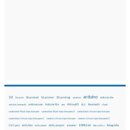
arduino
3d
3d printed
3d printer
3D printing
3d print
adafruit
arduino ide
Attiny85
arduino uno
Arduino Yún
bluetooth
arduino leonardo
arm
BLE
cloud
controlled fluid injection pen
controlled fluid injection pencil
controlled silicon injection pen
controlled silicon injection pencil
control silicon injection pen
control silicon injection pencil
ESP8266
dolly foto
dolly project
encoder
fotografia
CtrlJ pen
dolly photo
fibra ottica