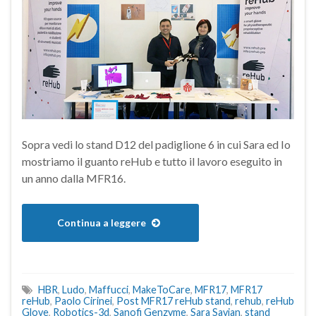
Sopra vedi lo stand D12 del padiglione 6 in cui Sara ed Io
mostriamo il guanto reHub e tutto il lavoro eseguito in
un anno dalla MFR16.
Continua a leggere
HBR
,
Ludo
,
Maffucci
,
MakeToCare
,
MFR17
,
MFR17
reHub
,
Paolo Cirinei
,
Post MFR17 reHub stand
,
rehub
,
reHub
Glove
,
Robotics-3d
,
Sanofi Genzyme
,
Sara Savian
,
stand