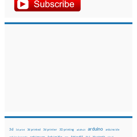
arduino
3d
3d printed
3d printer
3D printing
3d print
adafruit
arduino ide
Attiny85
arduino uno
Arduino Yún
bluetooth