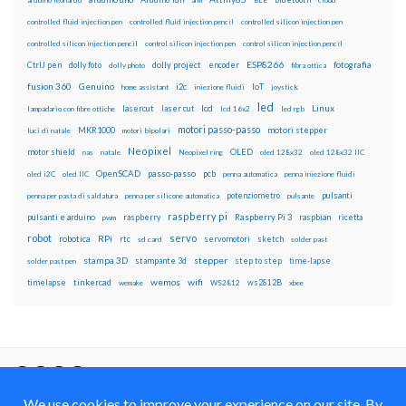
arduino leonardo
arm
BLE
cloud
controlled fluid injection pen
controlled fluid injection pencil
controlled silicon injection pen
controlled silicon injection pencil
control silicon injection pen
control silicon injection pencil
ESP8266
dolly foto
dolly project
encoder
fotografia
CtrlJ pen
dolly photo
fibra ottica
fusion 360
Genuino
i2c
IoT
home assistant
iniezione fluidi
joystick
led
lcd
Linux
lasercut
laser cut
lampadario con fibre ottiche
lcd 16x2
led rgb
motori passo-passo
MKR1000
motori stepper
luci di natale
motori bipolari
Neopixel
motor shield
OLED
nas
natale
Neopixel ring
oled 128x32
oled 128x32 IIC
OpenSCAD
passo-passo
pcb
oled i2C
oled IIC
penna automatica
penna iniezione fluidi
potenziometro
pulsanti
penna per pasta di saldatura
penna per silicone automatica
pulsante
raspberry pi
pulsanti e arduino
raspberry
Raspberry Pi 3
raspbian
pwm
ricetta
robot
servo
RPi
robotica
rtc
servomotori
sketch
sd card
solder past
stampa 3D
stepper
stampante 3d
step to step
solder past pen
time-lapse
wemos
wifi
tinkercad
ws2812B
timelapse
wemake
WS2812
xbee
Il blog mauroalfieri.it ed i suoi contenuti sono distribuiti
con Licenza
Creative Commons Attribution Non commercial Share