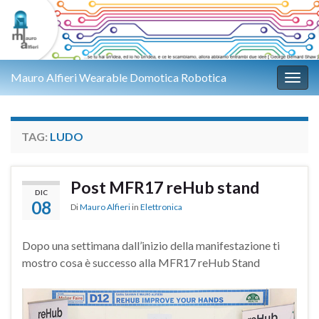
Mauro Alfieri Wearable Domotica Robotica
Attiv
TAG:
LUDO
Post MFR17 reHub stand
DIC
08
Di
Mauro Alfieri
in
Elettronica
Dopo una settimana dall’inizio della manifestazione ti
mostro cosa è successo alla MFR17 reHub Stand