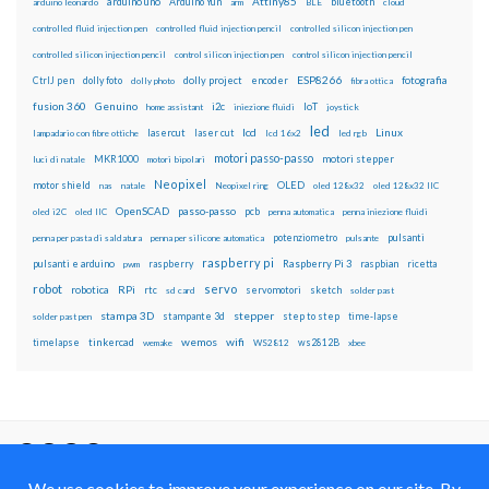
Attiny85
arduino uno
Arduino Yún
bluetooth
arduino leonardo
arm
BLE
cloud
controlled fluid injection pen
controlled fluid injection pencil
controlled silicon injection pen
controlled silicon injection pencil
control silicon injection pen
control silicon injection pencil
ESP8266
dolly foto
dolly project
encoder
fotografia
CtrlJ pen
dolly photo
fibra ottica
fusion 360
Genuino
i2c
IoT
home assistant
iniezione fluidi
joystick
led
lcd
Linux
lasercut
laser cut
lampadario con fibre ottiche
lcd 16x2
led rgb
motori passo-passo
MKR1000
motori stepper
luci di natale
motori bipolari
Neopixel
motor shield
OLED
nas
natale
Neopixel ring
oled 128x32
oled 128x32 IIC
OpenSCAD
passo-passo
pcb
oled i2C
oled IIC
penna automatica
penna iniezione fluidi
potenziometro
pulsanti
penna per pasta di saldatura
penna per silicone automatica
pulsante
raspberry pi
pulsanti e arduino
raspberry
Raspberry Pi 3
raspbian
pwm
ricetta
robot
servo
RPi
robotica
rtc
servomotori
sketch
sd card
solder past
stampa 3D
stepper
stampante 3d
step to step
solder past pen
time-lapse
wemos
wifi
tinkercad
ws2812B
timelapse
wemake
WS2812
xbee
Il blog mauroalfieri.it ed i suoi contenuti sono distribuiti
con Licenza
Creative Commons Attribution Non commercial Share