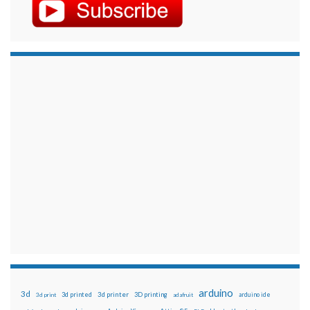
arduino
3d
3d printed
3d printer
3D printing
3d print
adafruit
arduino ide