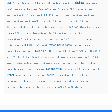
arduino
3d
3d printed
3d printer
3D printing
3d print
adafruit
arduino ide
Attiny85
arduino uno
Arduino Yún
bluetooth
arduino leonardo
arm
BLE
cloud
controlled fluid injection pen
controlled fluid injection pencil
controlled silicon injection pen
controlled silicon injection pencil
control silicon injection pen
control silicon injection pencil
ESP8266
dolly foto
dolly project
encoder
fotografia
CtrlJ pen
dolly photo
fibra ottica
fusion 360
Genuino
i2c
IoT
home assistant
iniezione fluidi
joystick
led
lcd
Linux
lasercut
laser cut
lampadario con fibre ottiche
lcd 16x2
led rgb
motori passo-passo
MKR1000
motori stepper
luci di natale
motori bipolari
Neopixel
motor shield
OLED
nas
natale
Neopixel ring
oled 128x32
oled 128x32 IIC
OpenSCAD
passo-passo
pcb
oled i2C
oled IIC
penna automatica
penna iniezione fluidi
potenziometro
pulsanti
penna per pasta di saldatura
penna per silicone automatica
pulsante
raspberry pi
pulsanti e arduino
raspberry
Raspberry Pi 3
raspbian
pwm
ricetta
robot
servo
RPi
robotica
rtc
servomotori
sketch
sd card
solder past
stampa 3D
stepper
stampante 3d
step to step
solder past pen
time-lapse
wemos
wifi
tinkercad
ws2812B
timelapse
wemake
WS2812
xbee