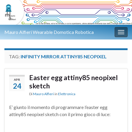
Mauro Alfieri Wearable Domotica Robotica
Attiv
TAG:
INFINITY MIRROR ATTINY85 NEOPIXEL
Easter egg attiny85 neopixel
APR
24
sketch
Di
Mauro Alfieri
in
Elettronica
E’ giunto il momento di programmare l’easter egg
attiny85 neopixel sketch con il primo gioco di luce: