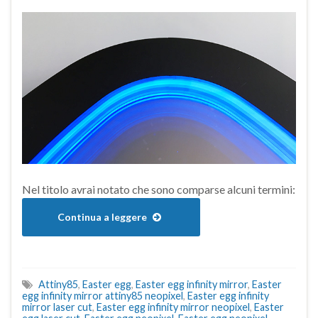
Nel titolo avrai notato che sono comparse alcuni termini:
Continua a leggere
Attiny85
,
Easter egg
,
Easter egg infinity mirror
,
Easter
egg infinity mirror attiny85 neopixel
,
Easter egg infinity
mirror laser cut
,
Easter egg infinity mirror neopixel
,
Easter