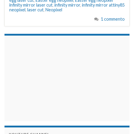
egg laser cut
,
Easter egg neopixel
,
Easter egg neopixel
infinity mirror laser cut
,
infinity mirror
,
infinity mirror attiny85
neopixel
,
laser cut
,
Neopixel
1 commento
займы на карту срочно