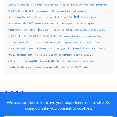
ESP8266
dolly foto
dolly project
encoder
fotografia
CtrlJ pen
dolly photo
fibra ottica
fusion 360
Genuino
i2c
IoT
home assistant
iniezione fluidi
joystick
led
lcd
Linux
lasercut
laser cut
lampadario con fibre ottiche
lcd 16x2
led rgb
motori passo-passo
MKR1000
motori stepper
luci di natale
motori bipolari
Neopixel
motor shield
OLED
nas
natale
Neopixel ring
oled 128x32
oled 128x32 IIC
OpenSCAD
passo-passo
pcb
oled i2C
oled IIC
penna automatica
penna iniezione fluidi
potenziometro
pulsanti
penna per pasta di saldatura
penna per silicone automatica
pulsante
raspberry pi
pulsanti e arduino
raspberry
Raspberry Pi 3
raspbian
pwm
ricetta
robot
servo
RPi
robotica
rtc
servomotori
sketch
sd card
solder past
stampa 3D
stepper
stampante 3d
step to step
solder past pen
time-lapse
wemos
wifi
tinkercad
ws2812B
timelapse
wemake
WS2812
xbee
Il blog mauroalfieri.it ed i suoi contenuti sono distribuiti
con Licenza
Creative Commons Attribution Non commercial Share
Alike 4.0 International