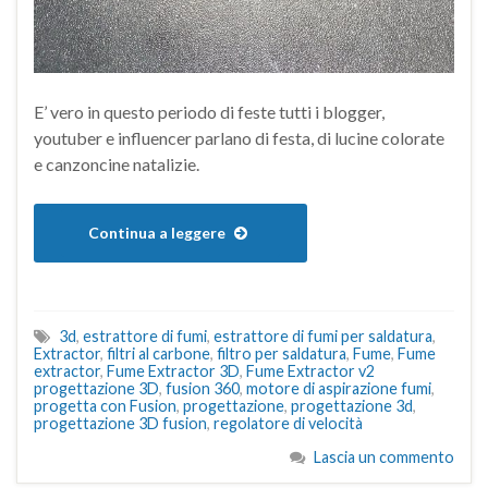
E’ vero in questo periodo di feste tutti i blogger,
youtuber e influencer parlano di festa, di lucine colorate
e canzoncine natalizie.
Continua a leggere
3d
,
estrattore di fumi
,
estrattore di fumi per saldatura
,
Extractor
,
filtri al carbone
,
filtro per saldatura
,
Fume
,
Fume
extractor
,
Fume Extractor 3D
,
Fume Extractor v2
progettazione 3D
,
fusion 360
,
motore di aspirazione fumi
,
progetta con Fusion
,
progettazione
,
progettazione 3d
,
progettazione 3D fusion
,
regolatore di velocità
Lascia un commento