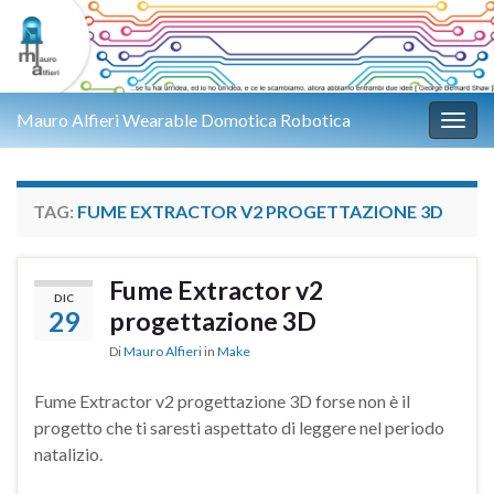
Mauro Alfieri Wearable Domotica Robotica
Attiv
TAG:
FUME EXTRACTOR V2 PROGETTAZIONE 3D
Fume Extractor v2
DIC
29
progettazione 3D
Di
Mauro Alfieri
in
Make
Fume Extractor v2 progettazione 3D forse non è il
progetto che ti saresti aspettato di leggere nel periodo
natalizio.