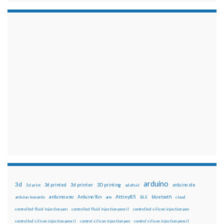
arduino
3d
3d printed
3d printer
3D printing
3d print
adafruit
arduino ide
Attiny85
arduino uno
Arduino Yún
bluetooth
arduino leonardo
arm
BLE
cloud
controlled fluid injection pen
controlled fluid injection pencil
controlled silicon injection pen
controlled silicon injection pencil
control silicon injection pen
control silicon injection pencil