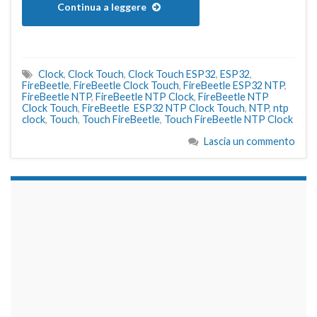
Continua a leggere
Clock
,
Clock Touch
,
Clock Touch ESP32
,
ESP32
,
FireBeetle
,
FireBeetle Clock Touch
,
FireBeetle ESP32 NTP
,
FireBeetle NTP
,
FireBeetle NTP Clock
,
FireBeetle NTP
Clock Touch
,
FireBeetle ESP32 NTP Clock Touch
,
NTP
,
ntp
clock
,
Touch
,
Touch FireBeetle
,
Touch FireBeetle NTP Clock
Lascia un commento
займы на карту срочно