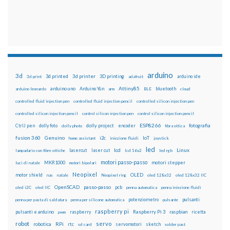
arduino
3d
3d printed
3d printer
3D printing
3d print
adafruit
arduino ide
Attiny85
arduino uno
Arduino Yún
bluetooth
arduino leonardo
arm
BLE
cloud
controlled fluid injection pen
controlled fluid injection pencil
controlled silicon injection pen
controlled silicon injection pencil
control silicon injection pen
control silicon injection pencil
ESP8266
dolly foto
dolly project
encoder
fotografia
CtrlJ pen
dolly photo
fibra ottica
fusion 360
Genuino
i2c
IoT
home assistant
iniezione fluidi
joystick
led
lcd
Linux
lasercut
laser cut
lampadario con fibre ottiche
lcd 16x2
led rgb
motori passo-passo
MKR1000
motori stepper
luci di natale
motori bipolari
Neopixel
motor shield
OLED
nas
natale
Neopixel ring
oled 128x32
oled 128x32 IIC
OpenSCAD
passo-passo
pcb
oled i2C
oled IIC
penna automatica
penna iniezione fluidi
potenziometro
pulsanti
penna per pasta di saldatura
penna per silicone automatica
pulsante
raspberry pi
pulsanti e arduino
raspberry
Raspberry Pi 3
raspbian
pwm
ricetta
robot
servo
RPi
robotica
rtc
servomotori
sketch
sd card
solder past