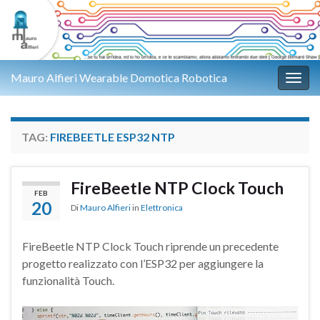
Mauro Alfieri Wearable Domotica Robotica
Attiv
TAG:
FIREBEETLE ESP32 NTP
FireBeetle NTP Clock Touch
FEB
20
Di
Mauro Alfieri
in
Elettronica
FireBeetle NTP Clock Touch riprende un precedente
progetto realizzato con l’ESP32 per aggiungere la
funzionalità Touch.