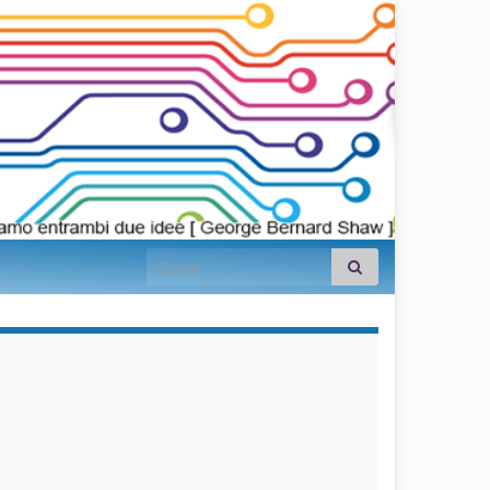
Search for:
займы на
карту срочно