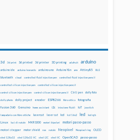
arduino
3d
3d printed
3d printer
3D printing
3d print
adafruit
Attiny85
arduino uno
Arduino Yún
arduino ide
arduino leonardo
arm
BLE
bluetooth
cloud
controlled fluid injection pen
controlled fluid injection pencil
controlled silicon injection pen
controlled silicon injection pencil
dolly foto
control silicon injection pen
control silicon injection pencil
CtrlJ pen
ESP8266
dolly project
encoder
fotografia
dolly photo
fibra ottica
fusion 360
Genuino
i2c
IoT
home assistant
iniezione fluidi
joystick
led
lcd
lasercut
laser cut
lampadario con fibre ottiche
lcd 16x2
led rgb
motori passo-passo
Linux
MKR1000
luci di natale
motori bipolari
Neopixel
motori stepper
motor shield
OLED
nas
natale
Neopixel ring
OpenSCAD
passo-passo
oled 128x32
oled 128x32 IIC
oled i2C
oled IIC