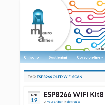
Chi sono
Sostienimi
Corso on-line
TAG:
ESP8266 OLED WIFI SCAN
ESP8266 WIFI Kit8 
MAR
19
Di
Mauro Alfieri
in
Elettronica