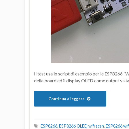
Il test usa lo script di esempio per le ESP8266 “W
della board ed il display OLED come output visivo
Continua a leggere
ESP8266
,
ESP8266 OLED wifi scan
,
ESP8266 wif