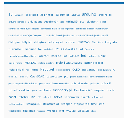
arduino
3d
3d printed
3d printer
3D printing
3d print
adafruit
arduino ide
Attiny85
arduino uno
Arduino Yún
bluetooth
arduino leonardo
arm
BLE
cloud
controlled fluid injection pen
controlled fluid injection pencil
controlled silicon injection pen
controlled silicon injection pencil
control silicon injection pen
control silicon injection pencil
ESP8266
dolly foto
dolly project
encoder
fotografia
CtrlJ pen
dolly photo
fibra ottica
fusion 360
Genuino
i2c
IoT
home assistant
iniezione fluidi
joystick
led
lcd
Linux
lasercut
laser cut
lampadario con fibre ottiche
lcd 16x2
led rgb
motori passo-passo
MKR1000
motori stepper
luci di natale
motori bipolari
Neopixel
motor shield
OLED
nas
natale
Neopixel ring
oled 128x32
oled 128x32 IIC
OpenSCAD
passo-passo
pcb
oled i2C
oled IIC
penna automatica
penna iniezione fluidi
potenziometro
pulsanti
penna per pasta di saldatura
penna per silicone automatica
pulsante
raspberry pi
pulsanti e arduino
raspberry
Raspberry Pi 3
raspbian
pwm
ricetta
robot
servo
RPi
robotica
rtc
servomotori
sketch
sd card
solder past
stampa 3D
stepper
stampante 3d
step to step
solder past pen
time-lapse
wemos
wifi
tinkercad
ws2812B
timelapse
wemake
WS2812
xbee