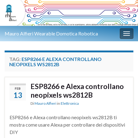
Mauro Alfieri Wearable Domotica Robotica
Attiv
TAG:
ESP8266 E ALEXA CONTROLLANO
NEOPIXELS WS2812B
ESP8266 e Alexa controllano
FEB
13
neopixels ws2812B
Di
Mauro Alfieri
in
Elettronica
ESP8266 e Alexa controllano neopixels ws2812B ti
mostra come usare Alexa per controllare dei dispositivi
DIY