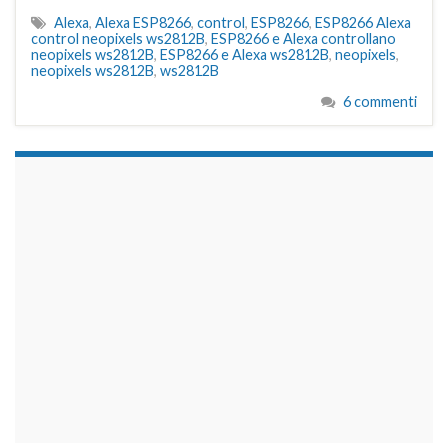
Alexa
,
Alexa ESP8266
,
control
,
ESP8266
,
ESP8266 Alexa
control neopixels ws2812B
,
ESP8266 e Alexa controllano
neopixels ws2812B
,
ESP8266 e Alexa ws2812B
,
neopixels
,
neopixels ws2812B
,
ws2812B
6 commenti
займы на карту срочно