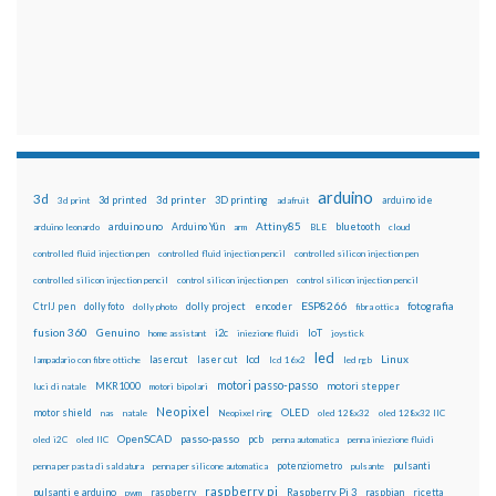
arduino
3d
3d printed
3d printer
3D printing
3d print
adafruit
arduino ide
Attiny85
arduino uno
Arduino Yún
bluetooth
arduino leonardo
arm
BLE
cloud
controlled fluid injection pen
controlled fluid injection pencil
controlled silicon injection pen
controlled silicon injection pencil
control silicon injection pen
control silicon injection pencil
ESP8266
dolly foto
dolly project
encoder
fotografia
CtrlJ pen
dolly photo
fibra ottica
fusion 360
Genuino
i2c
IoT
home assistant
iniezione fluidi
joystick
led
lcd
Linux
lasercut
laser cut
lampadario con fibre ottiche
lcd 16x2
led rgb
motori passo-passo
MKR1000
motori stepper
luci di natale
motori bipolari
Neopixel
motor shield
OLED
nas
natale
Neopixel ring
oled 128x32
oled 128x32 IIC
OpenSCAD
passo-passo
pcb
oled i2C
oled IIC
penna automatica
penna iniezione fluidi
potenziometro
pulsanti
penna per pasta di saldatura
penna per silicone automatica
pulsante
raspberry pi
pulsanti e arduino
raspberry
Raspberry Pi 3
raspbian
pwm
ricetta