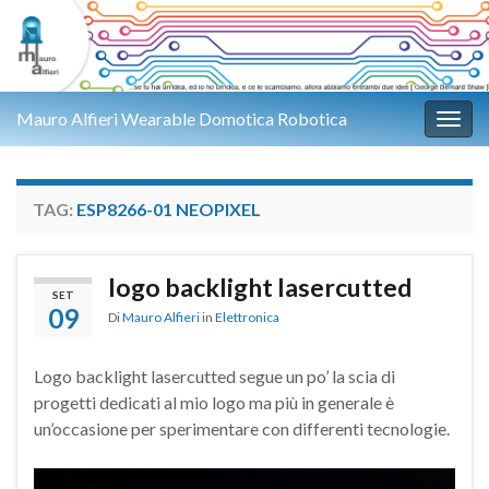
Mauro Alfieri Wearable Domotica Robotica
Attiv
TAG:
ESP8266-01 NEOPIXEL
logo backlight lasercutted
SET
09
Di
Mauro Alfieri
in
Elettronica
Logo backlight lasercutted segue un po’ la scia di
progetti dedicati al mio logo ma più in generale è
un’occasione per sperimentare con differenti tecnologie.