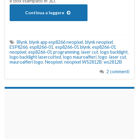
e box stampato in 3D.
Continua a leggere
Blynk
,
blynk app esp8266 neopixel
,
blynk neopixel
,
ESP8266
,
esp8266-01
,
esp8266-01 blynk
,
esp8266-01
neopixel
,
esp8266-01 programming
,
laser cut
,
logo backlight
,
logo backlight lasercutted
,
logo mauroalfieri
,
logo laser cut
,
mauroalfieri logo
,
Neopixel
,
neopixel WS2812B
,
ws2812B
2 commenti
займы на карту срочно