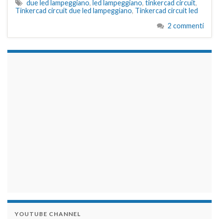
due led lampeggiano
,
led lampeggiano
,
tinkercad circuit
,
Tinkercad circuit due led lampeggiano
,
Tinkercad circuit led
2 commenti
займы на карту срочно
YOUTUBE CHANNEL