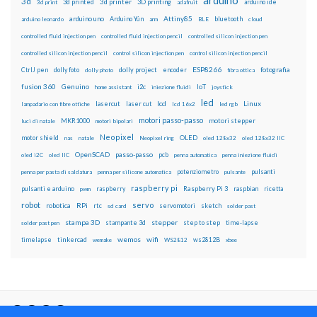
arduino
3d
3d printed
3d printer
3D printing
3d print
adafruit
arduino ide
Attiny85
arduino uno
Arduino Yún
bluetooth
arduino leonardo
arm
BLE
cloud
controlled fluid injection pen
controlled fluid injection pencil
controlled silicon injection pen
controlled silicon injection pencil
control silicon injection pen
control silicon injection pencil
ESP8266
dolly foto
dolly project
encoder
fotografia
CtrlJ pen
dolly photo
fibra ottica
fusion 360
Genuino
i2c
IoT
home assistant
iniezione fluidi
joystick
led
lcd
Linux
lasercut
laser cut
lampadario con fibre ottiche
lcd 16x2
led rgb
motori passo-passo
MKR1000
motori stepper
luci di natale
motori bipolari
Neopixel
motor shield
OLED
nas
natale
Neopixel ring
oled 128x32
oled 128x32 IIC
OpenSCAD
passo-passo
pcb
oled i2C
oled IIC
penna automatica
penna iniezione fluidi
potenziometro
pulsanti
penna per pasta di saldatura
penna per silicone automatica
pulsante
raspberry pi
pulsanti e arduino
raspberry
Raspberry Pi 3
raspbian
pwm
ricetta
robot
servo
RPi
robotica
rtc
servomotori
sketch
sd card
solder past
stampa 3D
stepper
stampante 3d
step to step
solder past pen
time-lapse
wemos
wifi
tinkercad
ws2812B
timelapse
wemake
WS2812
xbee
Il blog mauroalfieri.it ed i suoi contenuti sono distribuiti