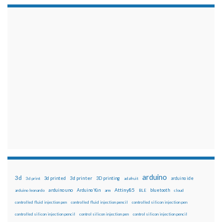
arduino
3d
3d printed
3d printer
3D printing
3d print
adafruit
arduino ide
Attiny85
arduino uno
Arduino Yún
bluetooth
arduino leonardo
arm
BLE
cloud
controlled fluid injection pen
controlled fluid injection pencil
controlled silicon injection pen
controlled silicon injection pencil
control silicon injection pen
control silicon injection pencil