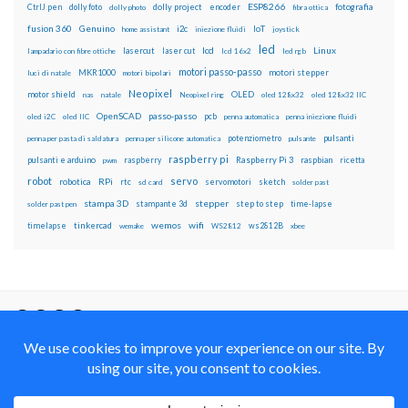
ESP8266
dolly foto
dolly project
encoder
fotografia
CtrlJ pen
dolly photo
fibra ottica
fusion 360
Genuino
i2c
IoT
home assistant
iniezione fluidi
joystick
led
lcd
Linux
lasercut
laser cut
lampadario con fibre ottiche
lcd 16x2
led rgb
motori passo-passo
MKR1000
motori stepper
luci di natale
motori bipolari
Neopixel
motor shield
OLED
nas
natale
Neopixel ring
oled 128x32
oled 128x32 IIC
OpenSCAD
passo-passo
pcb
oled i2C
oled IIC
penna automatica
penna iniezione fluidi
potenziometro
pulsanti
penna per pasta di saldatura
penna per silicone automatica
pulsante
raspberry pi
pulsanti e arduino
raspberry
Raspberry Pi 3
raspbian
pwm
ricetta
robot
servo
RPi
robotica
rtc
servomotori
sketch
sd card
solder past
stampa 3D
stepper
stampante 3d
step to step
solder past pen
time-lapse
wemos
wifi
tinkercad
ws2812B
timelapse
wemake
WS2812
xbee
Il blog mauroalfieri.it ed i suoi contenuti sono distribuiti
con Licenza
Creative Commons Attribution Non commercial Share
Alike 4.0 International