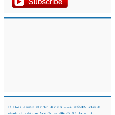
arduino
3d
3d printed
3d printer
3D printing
3d print
adafruit
arduino ide
Attiny85
arduino uno
Arduino Yún
bluetooth
arduino leonardo
arm
BLE
cloud