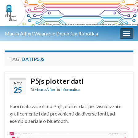
Mauro Alfieri Wearable Domotica Robotica
Attiv
TAG:
DATI P5JS
P5js plotter dati
NOV
25
Di
Mauro Alfieri
in
Informatica
Puoi realizzare il tuo P5js plotter dati per visualizzare
graficamente i dati provenienti da diverse fonti, ad
esempio seriale o bluetooth.