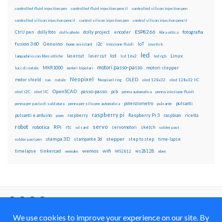
controlled fluid injection pen
controlled fluid injection pencil
controlled silicon injection pen
controlled silicon injection pencil
control silicon injection pen
control silicon injection pencil
ESP8266
dolly foto
dolly project
encoder
fotografia
CtrlJ pen
dolly photo
fibra ottica
fusion 360
Genuino
i2c
IoT
home assistant
iniezione fluidi
joystick
led
lcd
Linux
lasercut
laser cut
lampadario con fibre ottiche
lcd 16x2
led rgb
motori passo-passo
MKR1000
motori stepper
luci di natale
motori bipolari
Neopixel
motor shield
OLED
nas
natale
Neopixel ring
oled 128x32
oled 128x32 IIC
OpenSCAD
passo-passo
pcb
oled i2C
oled IIC
penna automatica
penna iniezione fluidi
potenziometro
pulsanti
penna per pasta di saldatura
penna per silicone automatica
pulsante
raspberry pi
pulsanti e arduino
raspberry
Raspberry Pi 3
raspbian
pwm
ricetta
robot
servo
RPi
robotica
rtc
servomotori
sketch
sd card
solder past
stampa 3D
stepper
stampante 3d
step to step
solder past pen
time-lapse
wemos
wifi
tinkercad
ws2812B
timelapse
wemake
WS2812
xbee
Il blog mauroalfieri.it ed i suoi contenuti sono distribuiti
con Licenza
Creative Commons Attribution Non commercial Share