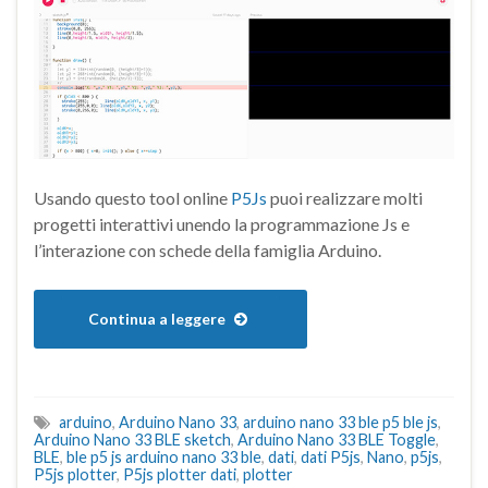
Usando questo tool online
P5Js
puoi realizzare molti
progetti interattivi unendo la programmazione Js e
l’interazione con schede della famiglia Arduino.
Continua a leggere
arduino
,
Arduino Nano 33
,
arduino nano 33 ble p5 ble js
,
Arduino Nano 33 BLE sketch
,
Arduino Nano 33 BLE Toggle
,
BLE
,
ble p5 js arduino nano 33 ble
,
dati
,
dati P5js
,
Nano
,
p5js
,
P5js plotter
,
P5js plotter dati
,
plotter