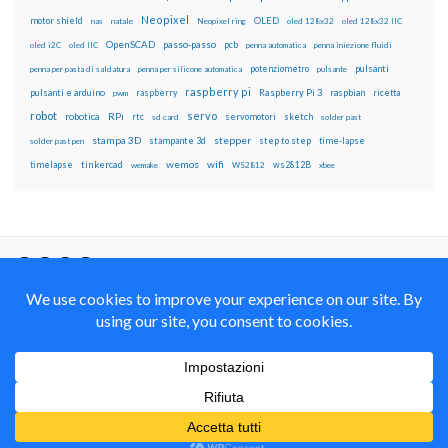
Neopixel
motor shield
OLED
nas
natale
Neopixel ring
oled 128x32
oled 128x32 IIC
OpenSCAD
passo-passo
pcb
oled i2C
oled IIC
penna automatica
penna iniezione fluidi
potenziometro
pulsanti
penna per pasta di saldatura
penna per silicone automatica
pulsante
raspberry pi
pulsanti e arduino
raspberry
Raspberry Pi 3
raspbian
pwm
ricetta
robot
servo
RPi
robotica
rtc
servomotori
sketch
sd card
solder past
stampa 3D
stepper
stampante 3d
step to step
solder past pen
time-lapse
wemos
wifi
tinkercad
ws2812B
timelapse
wemake
WS2812
xbee
Il blog mauroalfieri.it ed i suoi contenuti sono distribuiti
con Licenza
Creative Commons Attribution Non commercial Share
Alike 4.0 International
© 2012-2018 Mauro Alfieri Elettronica Domotica Robotica Arduino Corsi
Formazione Maker
Realizzato con il
da
Graphene Themes
.