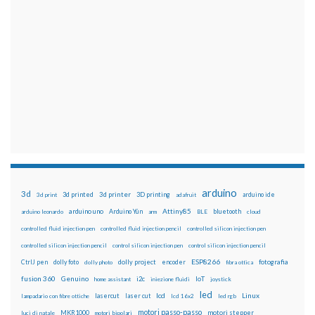
arduino
3d
3d printed
3d printer
3D printing
3d print
adafruit
arduino ide
Attiny85
arduino uno
Arduino Yún
bluetooth
arduino leonardo
arm
BLE
cloud
controlled fluid injection pen
controlled fluid injection pencil
controlled silicon injection pen
controlled silicon injection pencil
control silicon injection pen
control silicon injection pencil
ESP8266
dolly foto
dolly project
encoder
fotografia
CtrlJ pen
dolly photo
fibra ottica
fusion 360
Genuino
i2c
IoT
home assistant
iniezione fluidi
joystick
led
lcd
Linux
lasercut
laser cut
lampadario con fibre ottiche
lcd 16x2
led rgb
motori passo-passo
MKR1000
motori stepper
luci di natale
motori bipolari