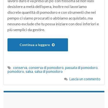
lavoro duro e va preso un po’ con filosofia se non vuoi
desistere a metà dell’opera, inoltre noi lavoriamo
discrete quantità di pomodoro e con strumenti che nel
pempo ci siamo procurati o abbiamo acquistato, ma
nessuno esclude che tu possa iniziare con dosi inferiori e
più semplici da gestire.
Continua a leggere
conserva
,
conserva di pomodoro
,
passata di pomodoro
,
pomodoro
,
salsa
,
salsa di pomodoro
Lascia un commento
займы на карту срочно