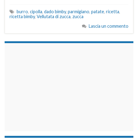
burro
,
cipolla
,
dado bimby
,
parmigiano
,
patate
,
ricetta
,
ricetta bimby
,
Vellutata di zucca
,
zucca
Lascia un commento
займы на карту срочно