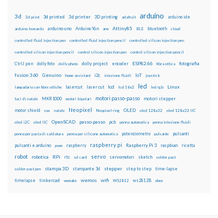
arduino
3d
3d printed
3d printer
3D printing
3d print
adafruit
arduino ide
Attiny85
arduino uno
Arduino Yún
bluetooth
arduino leonardo
arm
BLE
cloud
controlled fluid injection pen
controlled fluid injection pencil
controlled silicon injection pen
controlled silicon injection pencil
control silicon injection pen
control silicon injection pencil
ESP8266
dolly foto
dolly project
encoder
fotografia
CtrlJ pen
dolly photo
fibra ottica
fusion 360
Genuino
i2c
IoT
home assistant
iniezione fluidi
joystick
led
lcd
Linux
lasercut
laser cut
lampadario con fibre ottiche
lcd 16x2
led rgb
motori passo-passo
MKR1000
motori stepper
luci di natale
motori bipolari
Neopixel
motor shield
OLED
nas
natale
Neopixel ring
oled 128x32
oled 128x32 IIC
OpenSCAD
passo-passo
pcb
oled i2C
oled IIC
penna automatica
penna iniezione fluidi
potenziometro
pulsanti
penna per pasta di saldatura
penna per silicone automatica
pulsante
raspberry pi
pulsanti e arduino
raspberry
Raspberry Pi 3
raspbian
pwm
ricetta
robot
servo
RPi
robotica
rtc
servomotori
sketch
sd card
solder past
stampa 3D
stepper
stampante 3d
step to step
solder past pen
time-lapse
wemos
wifi
tinkercad
ws2812B
timelapse
wemake
WS2812
xbee