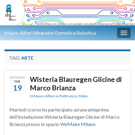
Mauro Alfieri Wearable Domotica Robotica
Attiv
TAG:
ARTE
Wisteria Blauregen Glicine di
FEB
19
Marco Brianza
Di
Mauro Alfieri
in
Elettronica
,
Make
Martedì scorso ho partecipato ad una anteprima
dell’installazione Wisteria Blauregen Glicine di Marco
Brianza presso lo spazio
WeMake Milano
.