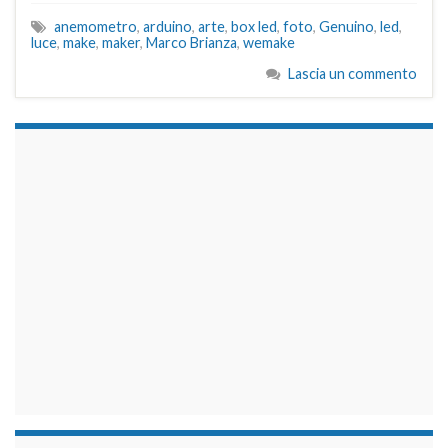
anemometro
,
arduino
,
arte
,
box led
,
foto
,
Genuino
,
led
,
luce
,
make
,
maker
,
Marco Brianza
,
wemake
Lascia un commento
займы на карту срочно