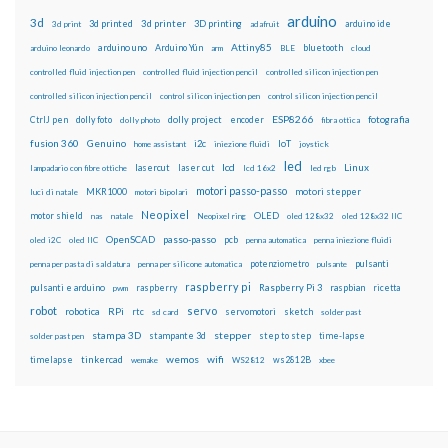
arduino
3d
3d printed
3d printer
3D printing
3d print
adafruit
arduino ide
Attiny85
arduino uno
Arduino Yún
bluetooth
arduino leonardo
arm
BLE
cloud
controlled fluid injection pen
controlled fluid injection pencil
controlled silicon injection pen
controlled silicon injection pencil
control silicon injection pen
control silicon injection pencil
ESP8266
dolly foto
dolly project
encoder
fotografia
CtrlJ pen
dolly photo
fibra ottica
fusion 360
Genuino
i2c
IoT
home assistant
iniezione fluidi
joystick
led
lcd
Linux
lasercut
laser cut
lampadario con fibre ottiche
lcd 16x2
led rgb
motori passo-passo
MKR1000
motori stepper
luci di natale
motori bipolari
Neopixel
motor shield
OLED
nas
natale
Neopixel ring
oled 128x32
oled 128x32 IIC
OpenSCAD
passo-passo
pcb
oled i2C
oled IIC
penna automatica
penna iniezione fluidi
potenziometro
pulsanti
penna per pasta di saldatura
penna per silicone automatica
pulsante
raspberry pi
pulsanti e arduino
raspberry
Raspberry Pi 3
raspbian
pwm
ricetta
robot
servo
RPi
robotica
rtc
servomotori
sketch
sd card
solder past
stampa 3D
stepper
stampante 3d
step to step
solder past pen
time-lapse
wemos
wifi
tinkercad
ws2812B
timelapse
wemake
WS2812
xbee