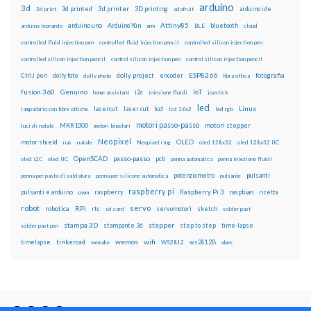
arduino
3d
3d printed
3d printer
3D printing
3d print
adafruit
arduino ide
Attiny85
arduino uno
Arduino Yún
bluetooth
arduino leonardo
arm
BLE
cloud
controlled fluid injection pen
controlled fluid injection pencil
controlled silicon injection pen
controlled silicon injection pencil
control silicon injection pen
control silicon injection pencil
ESP8266
dolly foto
dolly project
encoder
fotografia
CtrlJ pen
dolly photo
fibra ottica
fusion 360
Genuino
i2c
IoT
home assistant
iniezione fluidi
joystick
led
lcd
Linux
lasercut
laser cut
lampadario con fibre ottiche
lcd 16x2
led rgb
motori passo-passo
MKR1000
motori stepper
luci di natale
motori bipolari
Neopixel
motor shield
OLED
nas
natale
Neopixel ring
oled 128x32
oled 128x32 IIC
OpenSCAD
passo-passo
pcb
oled i2C
oled IIC
penna automatica
penna iniezione fluidi
potenziometro
pulsanti
penna per pasta di saldatura
penna per silicone automatica
pulsante
raspberry pi
pulsanti e arduino
raspberry
Raspberry Pi 3
raspbian
pwm
ricetta
robot
servo
RPi
robotica
rtc
servomotori
sketch
sd card
solder past
stampa 3D
stepper
stampante 3d
step to step
solder past pen
time-lapse
wemos
wifi
tinkercad
ws2812B
timelapse
wemake
WS2812
xbee