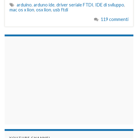
arduino
,
arduno ide
,
driver seriale FTDI
,
IDE di sviluppo
,
mac os x lion
,
osx lion
,
usb ftdi
119 commenti
займы на карту срочно
YOUTUBE CHANNEL