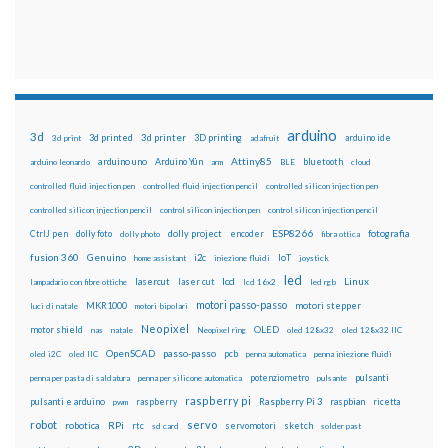
arduino
3d
3d printed
3d printer
3D printing
3d print
adafruit
arduino ide
Attiny85
arduino uno
Arduino Yún
bluetooth
arduino leonardo
arm
BLE
cloud
controlled fluid injection pen
controlled fluid injection pencil
controlled silicon injection pen
controlled silicon injection pencil
control silicon injection pen
control silicon injection pencil
ESP8266
dolly foto
dolly project
encoder
fotografia
CtrlJ pen
dolly photo
fibra ottica
fusion 360
Genuino
i2c
IoT
home assistant
iniezione fluidi
joystick
led
lcd
Linux
lasercut
laser cut
lampadario con fibre ottiche
lcd 16x2
led rgb
motori passo-passo
MKR1000
motori stepper
luci di natale
motori bipolari
Neopixel
motor shield
OLED
nas
natale
Neopixel ring
oled 128x32
oled 128x32 IIC
OpenSCAD
passo-passo
pcb
oled i2C
oled IIC
penna automatica
penna iniezione fluidi
potenziometro
pulsanti
penna per pasta di saldatura
penna per silicone automatica
pulsante
raspberry pi
pulsanti e arduino
raspberry
Raspberry Pi 3
raspbian
pwm
ricetta
robot
servo
RPi
robotica
rtc
servomotori
sketch
sd card
solder past