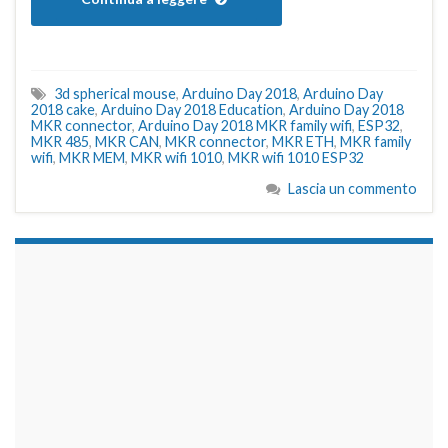
3d spherical mouse
,
Arduino Day 2018
,
Arduino Day
2018 cake
,
Arduino Day 2018 Education
,
Arduino Day 2018
MKR connector
,
Arduino Day 2018 MKR family wifi
,
ESP32
,
MKR 485
,
MKR CAN
,
MKR connector
,
MKR ETH
,
MKR family
wifi
,
MKR MEM
,
MKR wifi 1010
,
MKR wifi 1010 ESP32
Lascia un commento
займы на карту срочно