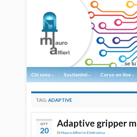
Chi sono
Sostienimi
Corso on-line
TAG:
ADAPTIVE
Adaptive gripper 
OTT
20
Di
Mauro Alfieri
in
Elettronica