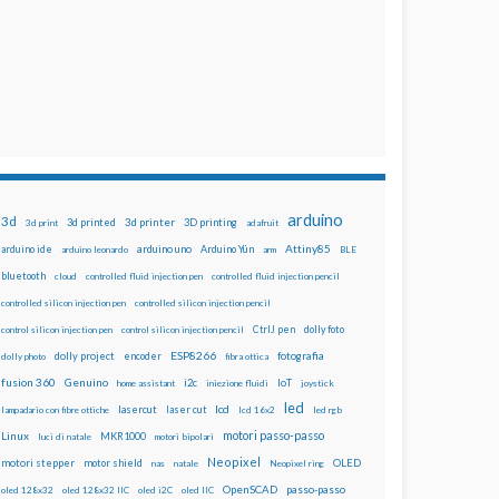
arduino
3d
3d printed
3d printer
3D printing
3d print
adafruit
Attiny85
arduino uno
Arduino Yún
arduino ide
arduino leonardo
arm
BLE
bluetooth
cloud
controlled fluid injection pen
controlled fluid injection pencil
controlled silicon injection pen
controlled silicon injection pencil
dolly foto
control silicon injection pen
control silicon injection pencil
CtrlJ pen
ESP8266
dolly project
encoder
fotografia
dolly photo
fibra ottica
fusion 360
Genuino
i2c
IoT
home assistant
iniezione fluidi
joystick
led
lcd
lasercut
laser cut
lampadario con fibre ottiche
lcd 16x2
led rgb
motori passo-passo
Linux
MKR1000
luci di natale
motori bipolari
Neopixel
motori stepper
motor shield
OLED
nas
natale
Neopixel ring
OpenSCAD
passo-passo
oled 128x32
oled 128x32 IIC
oled i2C
oled IIC