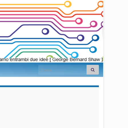
Search for:
займы на
карту срочно