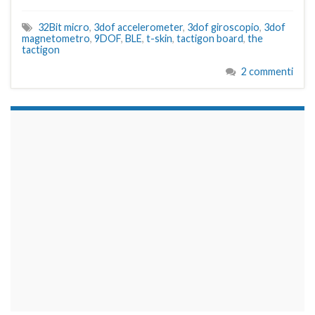
32Bit micro
,
3dof accelerometer
,
3dof giroscopio
,
3dof
magnetometro
,
9DOF
,
BLE
,
t-skin
,
tactigon board
,
the
tactigon
2 commenti
займы на карту срочно