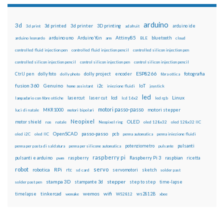
arduino
3d
3d printed
3d printer
3D printing
3d print
adafruit
arduino ide
Attiny85
arduino uno
Arduino Yún
bluetooth
arduino leonardo
arm
BLE
cloud
controlled fluid injection pen
controlled fluid injection pencil
controlled silicon injection pen
controlled silicon injection pencil
control silicon injection pen
control silicon injection pencil
ESP8266
dolly foto
dolly project
encoder
fotografia
CtrlJ pen
dolly photo
fibra ottica
fusion 360
Genuino
i2c
IoT
home assistant
iniezione fluidi
joystick
led
lcd
Linux
lasercut
laser cut
lampadario con fibre ottiche
lcd 16x2
led rgb
motori passo-passo
MKR1000
motori stepper
luci di natale
motori bipolari
Neopixel
motor shield
OLED
nas
natale
Neopixel ring
oled 128x32
oled 128x32 IIC
OpenSCAD
passo-passo
pcb
oled i2C
oled IIC
penna automatica
penna iniezione fluidi
potenziometro
pulsanti
penna per pasta di saldatura
penna per silicone automatica
pulsante
raspberry pi
pulsanti e arduino
raspberry
Raspberry Pi 3
raspbian
pwm
ricetta
robot
servo
RPi
robotica
rtc
servomotori
sketch
sd card
solder past
stampa 3D
stepper
stampante 3d
step to step
solder past pen
time-lapse
wemos
wifi
tinkercad
ws2812B
timelapse
wemake
WS2812
xbee