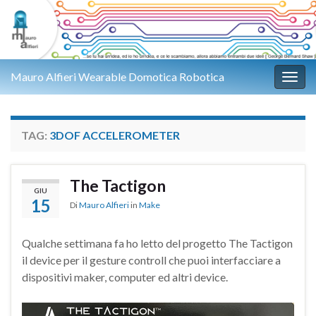
Mauro Alfieri Wearable Domotica Robotica
Attiv
TAG:
3DOF ACCELEROMETER
The Tactigon
GIU
15
Di
Mauro Alfieri
in
Make
Qualche settimana fa ho letto del progetto The Tactigon
il device per il gesture controll che puoi interfacciare a
dispositivi maker, computer ed altri device.