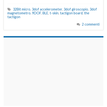
32Bit micro
,
3dof accelerometer
,
3dof giroscopio
,
3dof
magnetometro
,
9DOF
,
BLE
,
t-skin
,
tactigon board
,
the
tactigon
2 commenti
займы на карту срочно