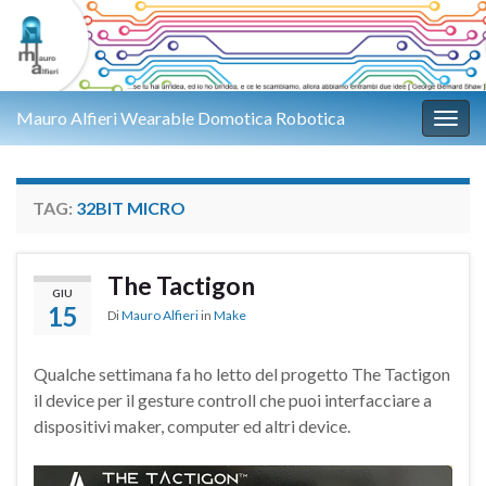
Mauro Alfieri Wearable Domotica Robotica
Attiv
TAG:
32BIT MICRO
The Tactigon
GIU
15
Di
Mauro Alfieri
in
Make
Qualche settimana fa ho letto del progetto The Tactigon
il device per il gesture controll che puoi interfacciare a
dispositivi maker, computer ed altri device.