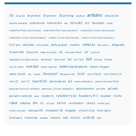
arduino
3d
3d printed
3d printer
3D printing
3d print
adafruit
arduino ide
Attiny85
arduino uno
Arduino Yún
bluetooth
arduino leonardo
arm
BLE
cloud
controlled fluid injection pen
controlled fluid injection pencil
controlled silicon injection pen
controlled silicon injection pencil
control silicon injection pen
control silicon injection pencil
ESP8266
dolly foto
dolly project
encoder
fotografia
CtrlJ pen
dolly photo
fibra ottica
fusion 360
Genuino
i2c
IoT
home assistant
iniezione fluidi
joystick
led
lcd
Linux
lasercut
laser cut
lampadario con fibre ottiche
lcd 16x2
led rgb
motori passo-passo
MKR1000
motori stepper
luci di natale
motori bipolari
Neopixel
motor shield
OLED
nas
natale
Neopixel ring
oled 128x32
oled 128x32 IIC
OpenSCAD
passo-passo
pcb
oled i2C
oled IIC
penna automatica
penna iniezione fluidi
potenziometro
pulsanti
penna per pasta di saldatura
penna per silicone automatica
pulsante
raspberry pi
pulsanti e arduino
raspberry
Raspberry Pi 3
raspbian
pwm
ricetta
robot
servo
RPi
robotica
rtc
servomotori
sketch
sd card
solder past
stampa 3D
stepper
stampante 3d
step to step
solder past pen
time-lapse
wemos
wifi
tinkercad
ws2812B
timelapse
wemake
WS2812
xbee