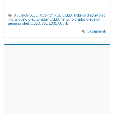
0.95 inch OLED
,
0.95inch RGB OLED
,
arduino display oled
rgb
,
arduino oled
,
Display OLED
,
genuino display oled rgb
,
genuino oled
,
OLED
,
SSD1331
,
Ucglib
5 commenti
займы на карту срочно