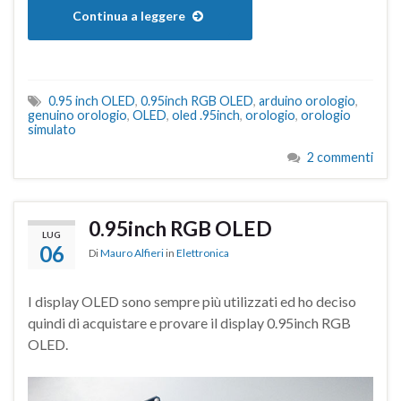
Continua a leggere
0.95 inch OLED
,
0.95inch RGB OLED
,
arduino orologio
,
genuino orologio
,
OLED
,
oled .95inch
,
orologio
,
orologio
simulato
2 commenti
0.95inch RGB OLED
LUG
06
Di
Mauro Alfieri
in
Elettronica
I display OLED sono sempre più utilizzati ed ho deciso
quindi di acquistare e provare il
display 0.95inch RGB
OLED.