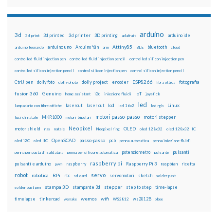
arduino
3d
3d printed
3d printer
3D printing
3d print
adafruit
arduino ide
Attiny85
arduino uno
Arduino Yún
bluetooth
arduino leonardo
arm
BLE
cloud
controlled fluid injection pen
controlled fluid injection pencil
controlled silicon injection pen
controlled silicon injection pencil
control silicon injection pen
control silicon injection pencil
ESP8266
dolly foto
dolly project
encoder
fotografia
CtrlJ pen
dolly photo
fibra ottica
fusion 360
Genuino
i2c
IoT
home assistant
iniezione fluidi
joystick
led
lcd
Linux
lasercut
laser cut
lampadario con fibre ottiche
lcd 16x2
led rgb
motori passo-passo
MKR1000
motori stepper
luci di natale
motori bipolari
Neopixel
motor shield
OLED
nas
natale
Neopixel ring
oled 128x32
oled 128x32 IIC
OpenSCAD
passo-passo
pcb
oled i2C
oled IIC
penna automatica
penna iniezione fluidi
potenziometro
pulsanti
penna per pasta di saldatura
penna per silicone automatica
pulsante
raspberry pi
pulsanti e arduino
raspberry
Raspberry Pi 3
raspbian
pwm
ricetta
robot
servo
RPi
robotica
rtc
servomotori
sketch
sd card
solder past
stampa 3D
stepper
stampante 3d
step to step
solder past pen
time-lapse
wemos
wifi
tinkercad
ws2812B
timelapse
wemake
WS2812
xbee