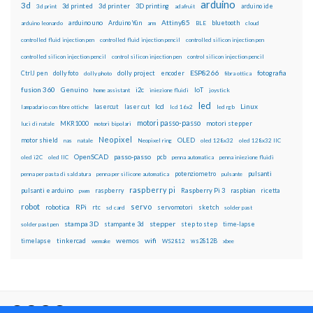
arduino
3d
3d printed
3d printer
3D printing
3d print
adafruit
arduino ide
Attiny85
arduino uno
Arduino Yún
bluetooth
arduino leonardo
arm
BLE
cloud
controlled fluid injection pen
controlled fluid injection pencil
controlled silicon injection pen
controlled silicon injection pencil
control silicon injection pen
control silicon injection pencil
ESP8266
dolly foto
dolly project
encoder
fotografia
CtrlJ pen
dolly photo
fibra ottica
fusion 360
Genuino
i2c
IoT
home assistant
iniezione fluidi
joystick
led
lcd
Linux
lasercut
laser cut
lampadario con fibre ottiche
lcd 16x2
led rgb
motori passo-passo
MKR1000
motori stepper
luci di natale
motori bipolari
Neopixel
motor shield
OLED
nas
natale
Neopixel ring
oled 128x32
oled 128x32 IIC
OpenSCAD
passo-passo
pcb
oled i2C
oled IIC
penna automatica
penna iniezione fluidi
potenziometro
pulsanti
penna per pasta di saldatura
penna per silicone automatica
pulsante
raspberry pi
pulsanti e arduino
raspberry
Raspberry Pi 3
raspbian
pwm
ricetta
robot
servo
RPi
robotica
rtc
servomotori
sketch
sd card
solder past
stampa 3D
stepper
stampante 3d
step to step
solder past pen
time-lapse
wemos
wifi
tinkercad
ws2812B
timelapse
wemake
WS2812
xbee
Il blog mauroalfieri.it ed i suoi contenuti sono distribuiti