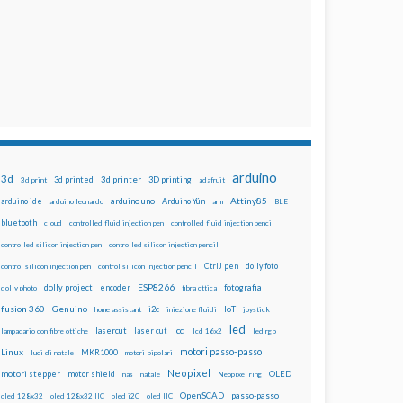
arduino
3d
3d printed
3d printer
3D printing
3d print
adafruit
Attiny85
arduino uno
Arduino Yún
arduino ide
arduino leonardo
arm
BLE
bluetooth
cloud
controlled fluid injection pen
controlled fluid injection pencil
controlled silicon injection pen
controlled silicon injection pencil
dolly foto
control silicon injection pen
control silicon injection pencil
CtrlJ pen
ESP8266
dolly project
encoder
fotografia
dolly photo
fibra ottica
fusion 360
Genuino
i2c
IoT
home assistant
iniezione fluidi
joystick
led
lcd
lasercut
laser cut
lampadario con fibre ottiche
lcd 16x2
led rgb
motori passo-passo
Linux
MKR1000
luci di natale
motori bipolari
Neopixel
motori stepper
motor shield
OLED
nas
natale
Neopixel ring
OpenSCAD
passo-passo
oled 128x32
oled 128x32 IIC
oled i2C
oled IIC