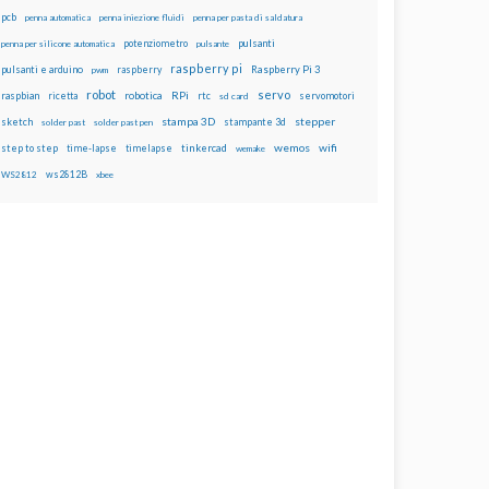
pcb
penna automatica
penna iniezione fluidi
penna per pasta di saldatura
potenziometro
pulsanti
penna per silicone automatica
pulsante
raspberry pi
pulsanti e arduino
raspberry
Raspberry Pi 3
pwm
robot
servo
RPi
raspbian
robotica
rtc
servomotori
ricetta
sd card
stampa 3D
stepper
sketch
stampante 3d
solder past
solder past pen
wemos
wifi
step to step
tinkercad
time-lapse
timelapse
wemake
ws2812B
WS2812
xbee