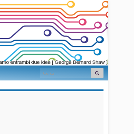
Search for:
займы на
карту срочно