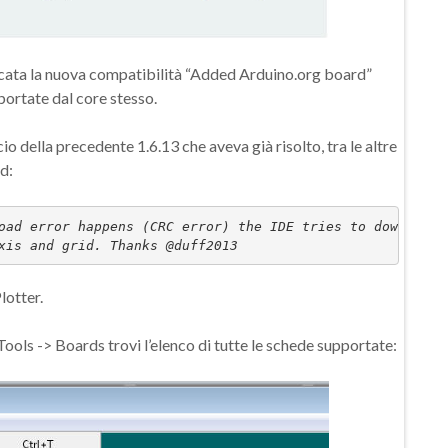
ificata la nuova compatibilità “Added Arduino.org board”
portate dal core stesso.
io della precedente 1.6.13 che aveva già risolto, tra le altre
d:
oad error happens (CRC error) the IDE tries to download 
xis and grid. Thanks @duff2013
lotter.
Tools -> Boards trovi l’elenco di tutte le schede supportate: