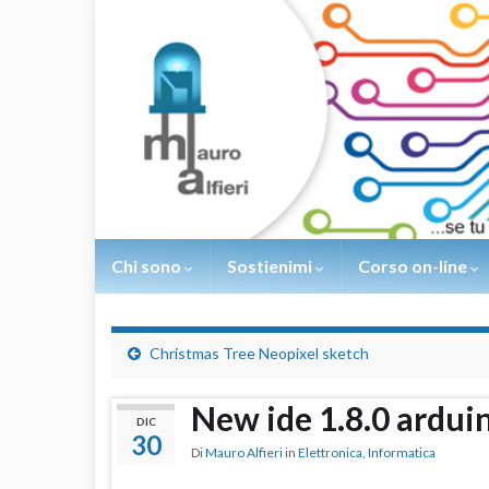
Chi sono
Sostienimi
Corso on-line
Christmas Tree Neopixel sketch
New ide 1.8.0 ardui
DIC
30
Di
Mauro Alfieri
in
Elettronica
,
Informatica