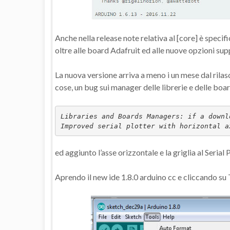
Anche nella release note relativa al [core] è spec
oltre alle board Adafruit ed alle nuove opzioni sup
La nuova versione arriva a meno i un mese dal rilasc
cose, un bug sui manager delle librerie e delle boar
Libraries and Boards Managers: if a downl
Improved serial plotter with horizontal a
ed aggiunto l’asse orizzontale e la griglia al Serial P
Aprendo il new ide 1.8.0 arduino cc e cliccando su 