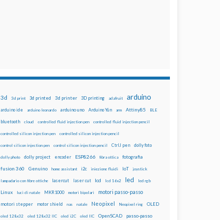
arduino
3d
3d printed
3d printer
3D printing
3d print
adafruit
Attiny85
arduino uno
Arduino Yún
arduino ide
arduino leonardo
arm
BLE
bluetooth
cloud
controlled fluid injection pen
controlled fluid injection pencil
controlled silicon injection pen
controlled silicon injection pencil
dolly foto
control silicon injection pen
control silicon injection pencil
CtrlJ pen
ESP8266
dolly project
encoder
fotografia
dolly photo
fibra ottica
fusion 360
Genuino
i2c
IoT
home assistant
iniezione fluidi
joystick
led
lcd
lasercut
laser cut
lampadario con fibre ottiche
lcd 16x2
led rgb
motori passo-passo
Linux
MKR1000
luci di natale
motori bipolari
Neopixel
motori stepper
motor shield
OLED
nas
natale
Neopixel ring
OpenSCAD
passo-passo
oled 128x32
oled 128x32 IIC
oled i2C
oled IIC