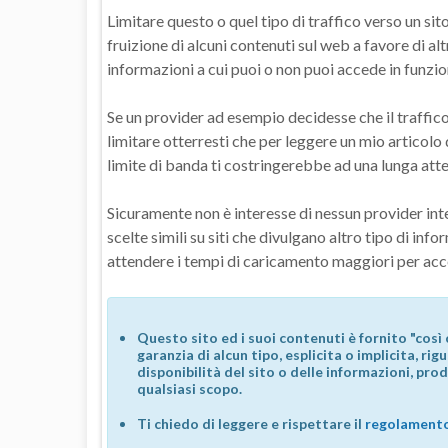
Limitare questo o quel tipo di traffico verso un sit
fruizione di alcuni contenuti sul web a favore di altr
informazioni a cui puoi o non puoi accede in funzion
Se un provider ad esempio decidesse che il traffico
limitare otterresti che per leggere un mio articolo
limite di banda ti costringerebbe ad una lunga atte
Sicuramente non è interesse di nessun provider inte
scelte simili su siti che divulgano altro tipo di inf
attendere i tempi di caricamento maggiori per acc
Questo sito ed i suoi contenuti è fornito "così 
garanzia di alcun tipo, esplicita o implicita, ri
disponibilità del sito o delle informazioni, prod
qualsiasi scopo.
Ti chiedo di leggere e rispettare il
regolamento