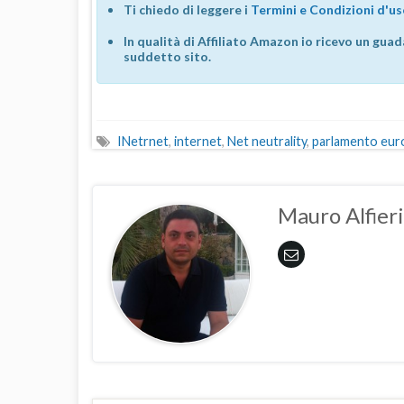
Ti chiedo di leggere i
Termini e Condizioni d'u
In qualità di Affiliato Amazon io ricevo un guad
suddetto sito.
INetrnet
,
internet
,
Net neutrality
,
parlamento eu
Mauro Alfieri