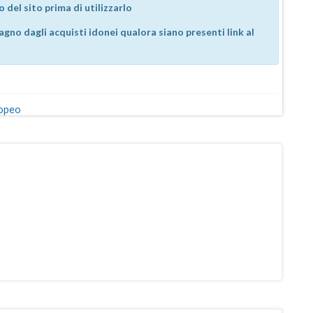
so
del sito prima di utilizzarlo
agno dagli acquisti idonei qualora siano presenti link al
ropeo