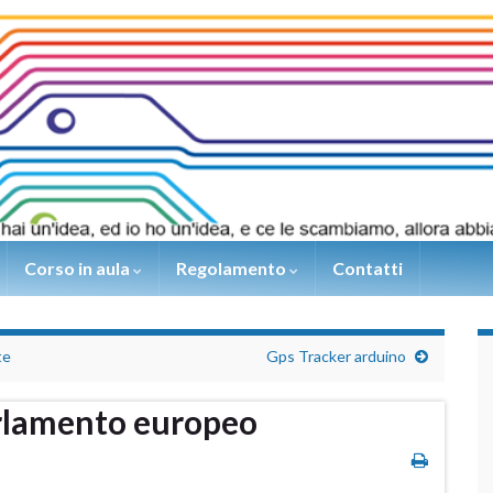
Corso in aula
Regolamento
Contatti
te
Gps Tracker arduino
arlamento europeo