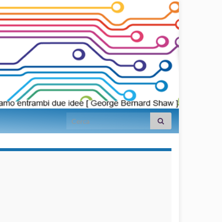
Search for:
займы на
карту срочно