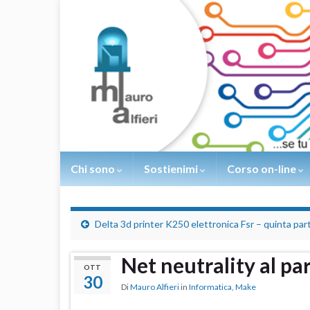
Chi sono
Sostienimi
Corso on-line
Delta 3d printer K250 elettronica Fsr – quinta par
Net neutrality al p
OTT
30
Di
Mauro Alfieri
in
Informatica
,
Make