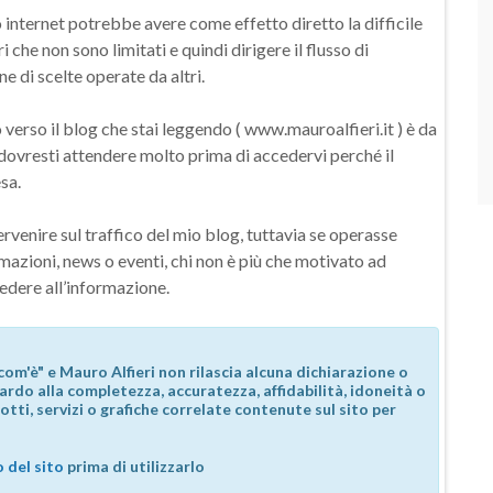
o internet potrebbe avere come effetto diretto la difficile
i che non sono limitati e quindi dirigere il flusso di
e di scelte operate da altri.
 verso il blog che stai leggendo ( www.mauroalfieri.it ) è da
 dovresti attendere molto prima di accedervi perché il
sa.
rvenire sul traffico del mio blog, tuttavia se operasse
ormazioni, news o eventi, chi non è più che motivato ad
edere all’informazione.
com'è" e Mauro Alfieri non rilascia alcuna dichiarazione o
guardo alla completezza, accuratezza, affidabilità, idoneità o
otti, servizi o grafiche correlate contenute sul sito per
 del sito
prima di utilizzarlo