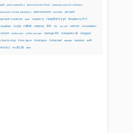
pcb
penna automatica
penna iniezione fluidi
penna per pasta di saldatura
potenziometro
pulsanti
penna per silicone automatica
pulsante
raspberry pi
pulsanti e arduino
raspberry
Raspberry Pi 3
pwm
robot
servo
RPi
raspbian
robotica
rtc
servomotori
ricetta
sd card
stampa 3D
stepper
sketch
stampante 3d
solder past
solder past pen
wemos
wifi
step to step
tinkercad
time-lapse
timelapse
wemake
ws2812B
WS2812
xbee