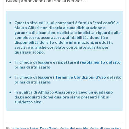
Buona promozione con i Social Network.
Questo sito ed i suoi contenuti è fornito "così com'è" e
Mauro Alfieri non rilascia alcuna dichiarazione o
garanzia di alcun tipo, esplicita o implicita, riguardo alla
completezza, accuratezza, affidabilità, idoneità o
disponibilità del sito o delle informazioni, prodotti,
servizi o grafiche correlate contenute sul sito per
qualsiasi scopo.
Ti chiedo di leggere e rispettare il
regolamento del sito
prima di utilizzarlo
Ti chiedo di leggere i
Termini e Condizioni d'uso
del sito
prima di utilizzarlo
In qualità di Affiliato Amazon io ricevo un guadagno
dagli acquisti idonei qualora siano presenti link al
suddetto sito.
eliminare foto
,
FeceBook
,
foto del profilo
,
foto di copertina
,