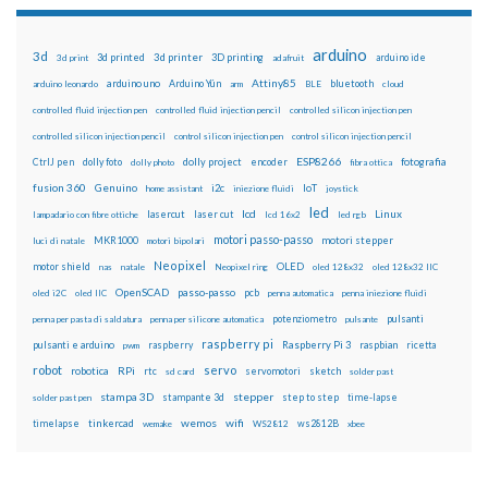
arduino
3d
3d printed
3d printer
3D printing
3d print
adafruit
arduino ide
Attiny85
arduino uno
Arduino Yún
bluetooth
arduino leonardo
arm
BLE
cloud
controlled fluid injection pen
controlled fluid injection pencil
controlled silicon injection pen
controlled silicon injection pencil
control silicon injection pen
control silicon injection pencil
ESP8266
dolly foto
dolly project
encoder
fotografia
CtrlJ pen
dolly photo
fibra ottica
fusion 360
Genuino
i2c
IoT
home assistant
iniezione fluidi
joystick
led
lcd
Linux
lasercut
laser cut
lampadario con fibre ottiche
lcd 16x2
led rgb
motori passo-passo
MKR1000
motori stepper
luci di natale
motori bipolari
Neopixel
motor shield
OLED
nas
natale
Neopixel ring
oled 128x32
oled 128x32 IIC
OpenSCAD
passo-passo
pcb
oled i2C
oled IIC
penna automatica
penna iniezione fluidi
potenziometro
pulsanti
penna per pasta di saldatura
penna per silicone automatica
pulsante
raspberry pi
pulsanti e arduino
raspberry
Raspberry Pi 3
raspbian
pwm
ricetta
robot
servo
RPi
robotica
rtc
servomotori
sketch
sd card
solder past
stampa 3D
stepper
stampante 3d
step to step
solder past pen
time-lapse
wemos
wifi
tinkercad
ws2812B
timelapse
wemake
WS2812
xbee