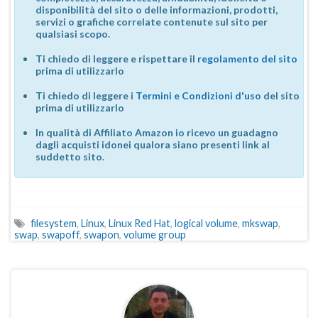
disponibilità del sito o delle informazioni, prodotti,
servizi o grafiche correlate contenute sul sito per
qualsiasi scopo.
Ti chiedo di leggere e rispettare il
regolamento del sito
prima di utilizzarlo
Ti chiedo di leggere i
Termini e Condizioni d'uso
del sito
prima di utilizzarlo
In qualità di Affiliato Amazon io ricevo un guadagno
dagli acquisti idonei qualora siano presenti link al
suddetto sito.
filesystem
,
Linux
,
Linux Red Hat
,
logical volume
,
mkswap
,
swap
,
swapoff
,
swapon
,
volume group