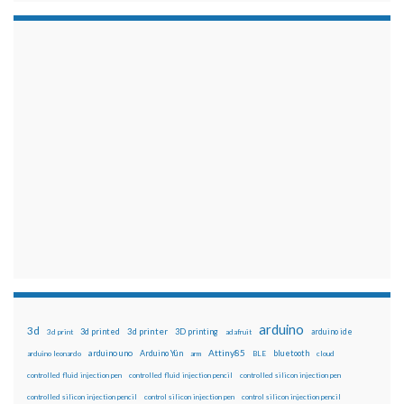
arduino
3d
3d printed
3d printer
3D printing
3d print
adafruit
arduino ide
Attiny85
arduino uno
Arduino Yún
bluetooth
arduino leonardo
arm
BLE
cloud
controlled fluid injection pen
controlled fluid injection pencil
controlled silicon injection pen
controlled silicon injection pencil
control silicon injection pen
control silicon injection pencil