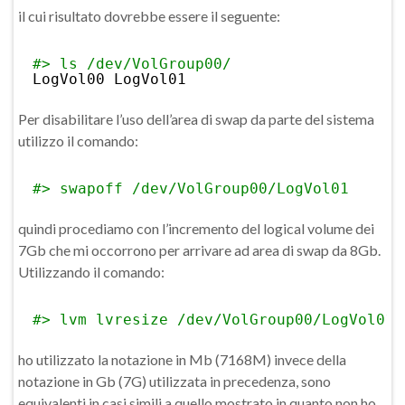
il cui risultato dovrebbe essere il seguente:
#> ls /dev/VolGroup00/
LogVol00 LogVol01
Per disabilitare l’uso dell’area di swap da parte del sistema
utilizzo il comando:
#> swapoff /dev/VolGroup00/LogVol01
quindi procediamo con l’incremento del logical volume dei
7Gb che mi occorrono per arrivare ad area di swap da 8Gb.
Utilizzando il comando:
#> lvm lvresize /dev/VolGroup00/LogVol01 
ho utilizzato la notazione in Mb (7168M) invece della
notazione in Gb (7G) utilizzata in precedenza, sono
equivalenti in casi simili a quello mostrato in quanto non ho