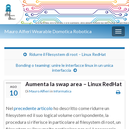
Mauro Alfieri Wearable Domotica Robotica
Attiv
Ridurre il Filesystem di root – Linux RedHat
Bonding o teaming: unire le interfacce linux in un unica
interfaccia
Aumenta la swap area – Linux RedHat
AGO
10
Di
Mauro Alfieri
in
Informatica
Nel
precedente articolo
ho descritto come ridurre un
filesystem ed il suo logical volume corrispondente, la
procedura si riferisce in particolare al filesystem di root, un
filesystem su linux molto particolare per cui è necessario