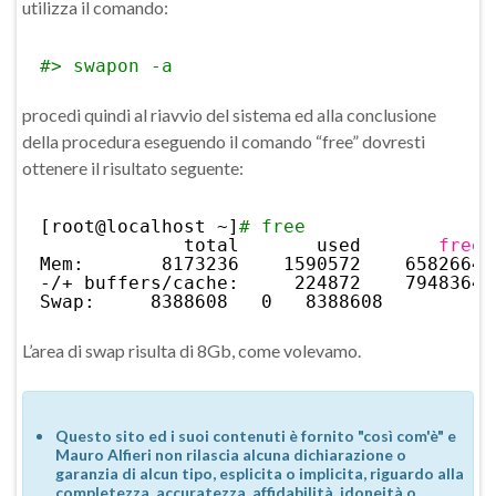
utilizza il comando:
#> swapon -a
procedi quindi al riavvio del sistema ed alla conclusione
della procedura eseguendo il comando “free” dovresti
ottenere il risultato seguente:
[root@localhost ~]
# free
total       used       
free
Mem:       8173236    1590572    6582664 
-/+ buffers
/cache
:     224872    7948364
Swap:     8388608   0   8388608
L’area di swap risulta di 8Gb, come volevamo.
Questo sito ed i suoi contenuti è fornito "così com'è" e
Mauro Alfieri non rilascia alcuna dichiarazione o
garanzia di alcun tipo, esplicita o implicita, riguardo alla
completezza, accuratezza, affidabilità, idoneità o