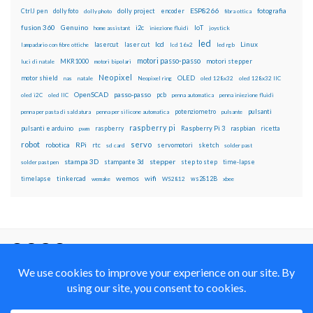
ESP8266
dolly foto
dolly project
encoder
fotografia
CtrlJ pen
dolly photo
fibra ottica
fusion 360
Genuino
i2c
IoT
home assistant
iniezione fluidi
joystick
led
lcd
Linux
lasercut
laser cut
lampadario con fibre ottiche
lcd 16x2
led rgb
motori passo-passo
MKR1000
motori stepper
luci di natale
motori bipolari
Neopixel
motor shield
OLED
nas
natale
Neopixel ring
oled 128x32
oled 128x32 IIC
OpenSCAD
passo-passo
pcb
oled i2C
oled IIC
penna automatica
penna iniezione fluidi
potenziometro
pulsanti
penna per pasta di saldatura
penna per silicone automatica
pulsante
raspberry pi
pulsanti e arduino
raspberry
Raspberry Pi 3
raspbian
pwm
ricetta
robot
servo
RPi
robotica
rtc
servomotori
sketch
sd card
solder past
stampa 3D
stepper
stampante 3d
step to step
solder past pen
time-lapse
wemos
wifi
tinkercad
ws2812B
timelapse
wemake
WS2812
xbee
Il blog mauroalfieri.it ed i suoi contenuti sono distribuiti
con Licenza
Creative Commons Attribution Non commercial Share
Alike 4.0 International