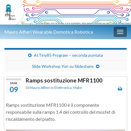
Mauro Alfieri Wearable Domotica Robotica
Attiv
AtTiny85 Program – seconda puntata
Slide Workshop Yùn su Slideshare
Ramps sostituzione MFR1100
MAR
09
Di
Mauro Alfieri
in
Elettronica
,
Make
Ramps sostituzione MFR1100 è il componente
responsabile sulla ramps 1.4 del controllo del mosfet di
riscaldamento del piatto.