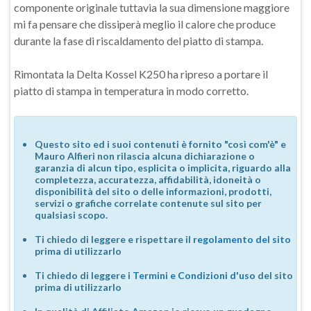
componente originale tuttavia la sua dimensione maggiore
mi fa pensare che dissiperà meglio il calore che produce
durante la fase di riscaldamento del piatto di stampa.
Rimontata la Delta Kossel K250 ha ripreso a portare il
piatto di stampa in temperatura in modo corretto.
Questo sito ed i suoi contenuti è fornito "così com'è" e
Mauro Alfieri non rilascia alcuna dichiarazione o
garanzia di alcun tipo, esplicita o implicita, riguardo alla
completezza, accuratezza, affidabilità, idoneità o
disponibilità del sito o delle informazioni, prodotti,
servizi o grafiche correlate contenute sul sito per
qualsiasi scopo.
Ti chiedo di leggere e rispettare il
regolamento del sito
prima di utilizzarlo
Ti chiedo di leggere i
Termini e Condizioni d'uso
del sito
prima di utilizzarlo