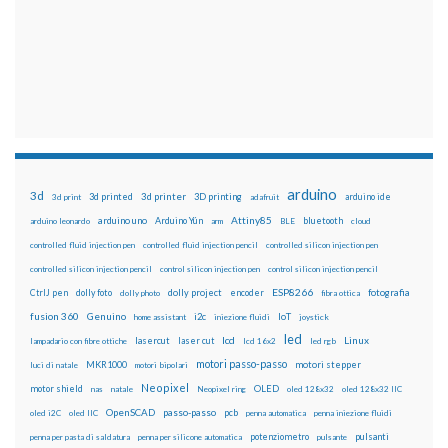
arduino
3d
3d printed
3d printer
3D printing
3d print
adafruit
arduino ide
Attiny85
arduino uno
Arduino Yún
bluetooth
arduino leonardo
arm
BLE
cloud
controlled fluid injection pen
controlled fluid injection pencil
controlled silicon injection pen
controlled silicon injection pencil
control silicon injection pen
control silicon injection pencil
ESP8266
dolly foto
dolly project
encoder
fotografia
CtrlJ pen
dolly photo
fibra ottica
fusion 360
Genuino
i2c
IoT
home assistant
iniezione fluidi
joystick
led
lcd
Linux
lasercut
laser cut
lampadario con fibre ottiche
lcd 16x2
led rgb
motori passo-passo
MKR1000
motori stepper
luci di natale
motori bipolari
Neopixel
motor shield
OLED
nas
natale
Neopixel ring
oled 128x32
oled 128x32 IIC
OpenSCAD
passo-passo
pcb
oled i2C
oled IIC
penna automatica
penna iniezione fluidi
potenziometro
pulsanti
penna per pasta di saldatura
penna per silicone automatica
pulsante