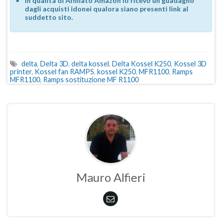
In qualità di Affiliato Amazon io ricevo un guadagno
dagli acquisti idonei qualora siano presenti link al
suddetto sito.
delta
,
Delta 3D
,
delta kossel
,
Delta Kossel K250
,
Kossel 3D
printer
,
Kossel fan RAMPS
,
kossel K250
,
MFR1100
,
Ramps
MFR1100
,
Ramps sostituzione MF R1100
Mauro Alfieri