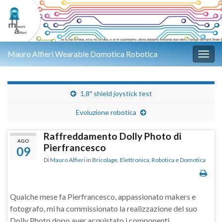
Mauro Alfieri Wearable Domotica Robotica
Attiv
1,8″ shield joystick test
Evoluzione robotica
Raffreddamento Dolly Photo di
AGO
Pierfrancesco
09
Di
Mauro Alfieri
in
Bricolage
,
Elettronica
,
Robotica e Domotica
Qualche mese fa Pierfrancesco, appassionato makers e
fotografo, mi ha commissionato la realizzazione del suo
Dolly Photo dopo aver acquistato i componenti.