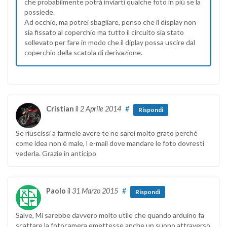
che probabilmente potrà inviarti qualche foto in più se la
possiede.
Ad occhio, ma potrei sbagliare, penso che il display non
sia fissato al coperchio ma tutto il circuito sia stato
sollevato per fare in modo che il diplay possa uscire dal
coperchio della scatola di derivazione.
Cristian
il
2 Aprile 2014
#
Rispondi
Se riuscissi a farmele avere te ne sarei molto grato perché
come idea non è male, l e-mail dove mandare le foto dovresti
vederla. Grazie in anticipo
Paolo
il
31 Marzo 2015
#
Rispondi
Salve, Mi sarebbe davvero molto utile che quando arduino fa
scattare la fotocamera emettesse anche un suono attraverso