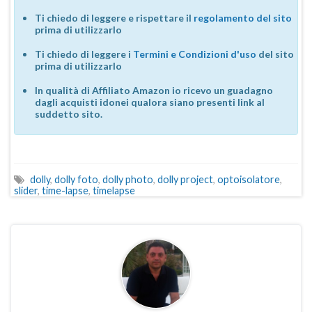
Ti chiedo di leggere e rispettare il
regolamento del sito
prima di utilizzarlo
Ti chiedo di leggere i
Termini e Condizioni d'uso
del sito
prima di utilizzarlo
In qualità di Affiliato Amazon io ricevo un guadagno
dagli acquisti idonei qualora siano presenti link al
suddetto sito.
dolly
,
dolly foto
,
dolly photo
,
dolly project
,
optoisolatore
,
slider
,
time-lapse
,
timelapse