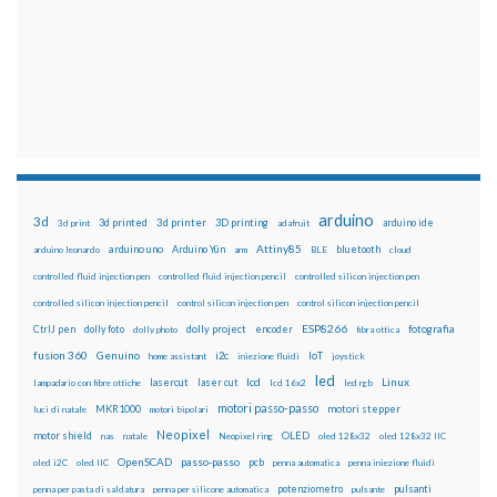
arduino
3d
3d printed
3d printer
3D printing
3d print
adafruit
arduino ide
Attiny85
arduino uno
Arduino Yún
bluetooth
arduino leonardo
arm
BLE
cloud
controlled fluid injection pen
controlled fluid injection pencil
controlled silicon injection pen
controlled silicon injection pencil
control silicon injection pen
control silicon injection pencil
ESP8266
dolly foto
dolly project
encoder
fotografia
CtrlJ pen
dolly photo
fibra ottica
fusion 360
Genuino
i2c
IoT
home assistant
iniezione fluidi
joystick
led
lcd
Linux
lasercut
laser cut
lampadario con fibre ottiche
lcd 16x2
led rgb
motori passo-passo
MKR1000
motori stepper
luci di natale
motori bipolari
Neopixel
motor shield
OLED
nas
natale
Neopixel ring
oled 128x32
oled 128x32 IIC
OpenSCAD
passo-passo
pcb
oled i2C
oled IIC
penna automatica
penna iniezione fluidi
potenziometro
pulsanti
penna per pasta di saldatura
penna per silicone automatica
pulsante