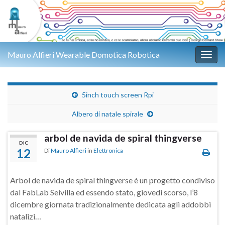
Mauro Alfieri Wearable Domotica Robotica
Attiv
5inch touch screen Rpi
Albero di natale spirale
arbol de navida de spiral thingverse
DIC
12
Di
Mauro Alfieri
in
Elettronica
Arbol de navida de spiral thingverse è un progetto condiviso
dal FabLab Seivilla ed essendo stato, giovedì scorso, l’8
dicembre giornata tradizionalmente dedicata agli addobbi
natalizi…