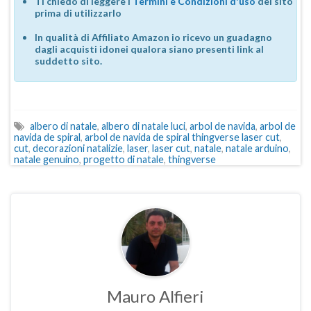
Ti chiedo di leggere i
Termini e Condizioni d'uso
del sito
prima di utilizzarlo
In qualità di Affiliato Amazon io ricevo un guadagno
dagli acquisti idonei qualora siano presenti link al
suddetto sito.
albero di natale
,
albero di natale luci
,
arbol de navida
,
arbol de
navida de spiral
,
arbol de navida de spiral thingverse laser cut
,
cut
,
decorazioni natalizie
,
laser
,
laser cut
,
natale
,
natale arduino
,
natale genuino
,
progetto di natale
,
thingverse
Mauro Alfieri