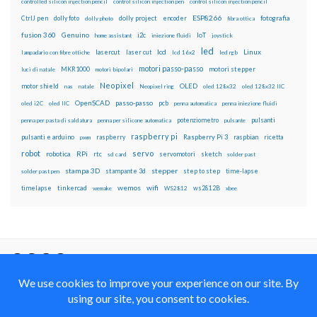
controlled silicon injection pencil
control silicon injection pen
control silicon injection pencil
ESP8266
dolly foto
dolly project
encoder
fotografia
CtrlJ pen
dolly photo
fibra ottica
fusion 360
Genuino
i2c
IoT
home assistant
iniezione fluidi
joystick
led
lcd
Linux
lasercut
laser cut
lampadario con fibre ottiche
lcd 16x2
led rgb
motori passo-passo
MKR1000
motori stepper
luci di natale
motori bipolari
Neopixel
motor shield
OLED
nas
natale
Neopixel ring
oled 128x32
oled 128x32 IIC
OpenSCAD
passo-passo
pcb
oled i2C
oled IIC
penna automatica
penna iniezione fluidi
potenziometro
pulsanti
penna per pasta di saldatura
penna per silicone automatica
pulsante
raspberry pi
pulsanti e arduino
raspberry
Raspberry Pi 3
raspbian
pwm
ricetta
robot
servo
RPi
robotica
rtc
servomotori
sketch
sd card
solder past
stampa 3D
stepper
stampante 3d
step to step
solder past pen
time-lapse
wemos
wifi
tinkercad
ws2812B
timelapse
wemake
WS2812
xbee
Il blog mauroalfieri.it ed i suoi contenuti sono distribuiti
con Licenza
Creative Commons Attribution Non commercial Share
Alike 4.0 International