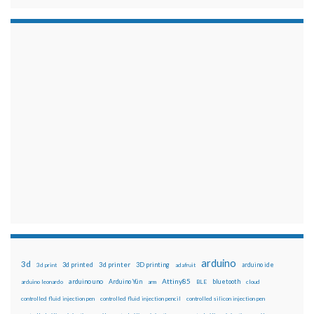
arduino
3d
3d printed
3d printer
3D printing
3d print
adafruit
arduino ide
Attiny85
arduino uno
Arduino Yún
bluetooth
arduino leonardo
arm
BLE
cloud
controlled fluid injection pen
controlled fluid injection pencil
controlled silicon injection pen