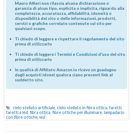
Mauro Alfieri non rilascia alcuna dichiarazione o
garanzia di alcun tipo, esplicita o implicita, riguardo alla
completezza, accuratezza, affidabilità, idoneità o
disponibilità del sito o delle informazioni, prodotti,
servizi o grafiche correlate contenute sul sito per
qualsiasi scopo.
Ti chiedo di leggere e rispettare il
regolamento del sito
prima di utilizzarlo
Ti chiedo di leggere i
Termini e Condizioni d'uso
del sito
prima di utilizzarlo
In qualità di Affiliato Amazon io ricevo un guadagno
dagli acquisti idonei qualora siano presenti link al
suddetto sito.
cielo stellato artificiale
,
cielo stellato in fibra ottica
,
faretti
,
faretti a led
,
fibra ottica
,
fibre ottiche per illuminare
,
lampadario
con fibre ottiche
,
led