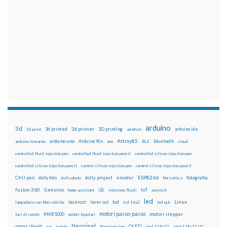
arduino
3d
3d printed
3d printer
3D printing
3d print
adafruit
arduino ide
Attiny85
arduino uno
Arduino Yún
bluetooth
arduino leonardo
arm
BLE
cloud
controlled fluid injection pen
controlled fluid injection pencil
controlled silicon injection pen
controlled silicon injection pencil
control silicon injection pen
control silicon injection pencil
ESP8266
dolly foto
dolly project
encoder
fotografia
CtrlJ pen
dolly photo
fibra ottica
fusion 360
Genuino
i2c
IoT
home assistant
iniezione fluidi
joystick
led
lcd
Linux
lasercut
laser cut
lampadario con fibre ottiche
lcd 16x2
led rgb
motori passo-passo
MKR1000
motori stepper
luci di natale
motori bipolari
Neopixel
motor shield
OLED
nas
natale
Neopixel ring
oled 128x32
oled 128x32 IIC