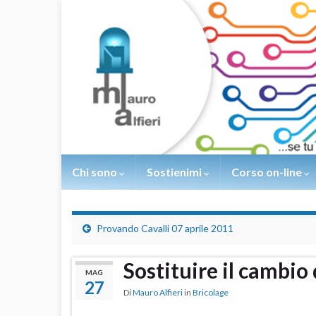
Chi sono
Sostienimi
Corso on-line
Provando Cavalli 07 aprile 2011
Sostituire il cambio 
MAG
27
Di
Mauro Alfieri
in
Bricolage