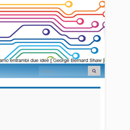
Search for:
займы на
карту срочно