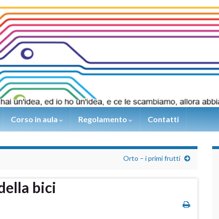
Corso in aula
Regolamento
Contatti
Orto – i primi frutti
della bici