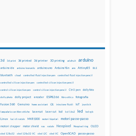
arduino
3d
3d printed
3d printer
3D printing
3d print
adafruit
Attiny85
arduino uno
Arduino Yún
arduino ide
arduino leonardo
arm
BLE
bluetooth
cloud
controlled fluid injection pen
controlled fluid injection pencil
controlled silicon injection pen
controlled silicon injection pencil
dolly foto
control silicon injection pen
control silicon injection pencil
CtrlJ pen
ESP8266
dolly project
encoder
fotografia
dolly photo
fibra ottica
fusion 360
Genuino
i2c
IoT
home assistant
iniezione fluidi
joystick
led
lcd
lasercut
laser cut
lampadario con fibre ottiche
lcd 16x2
led rgb
motori passo-passo
Linux
MKR1000
luci di natale
motori bipolari
Neopixel
motori stepper
motor shield
OLED
nas
natale
Neopixel ring
OpenSCAD
passo-passo
oled 128x32
oled 128x32 IIC
oled i2C
oled IIC