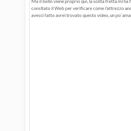
Ma il bello viene proprio quì, la solita fretta mi ha
consltato il Web per verificare come l’attrezzo and
avessi fatto avrei trovato questo video, un po’ am