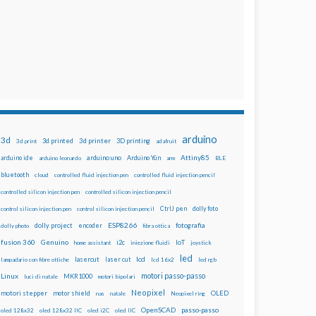
arduino
3d
3d printed
3d printer
3D printing
3d print
adafruit
Attiny85
arduino uno
Arduino Yún
arduino ide
arduino leonardo
arm
BLE
bluetooth
cloud
controlled fluid injection pen
controlled fluid injection pencil
controlled silicon injection pen
controlled silicon injection pencil
dolly foto
control silicon injection pen
control silicon injection pencil
CtrlJ pen
ESP8266
dolly project
encoder
fotografia
dolly photo
fibra ottica
fusion 360
Genuino
i2c
IoT
home assistant
iniezione fluidi
joystick
led
lcd
lasercut
laser cut
lampadario con fibre ottiche
lcd 16x2
led rgb
motori passo-passo
Linux
MKR1000
luci di natale
motori bipolari
Neopixel
motori stepper
motor shield
OLED
nas
natale
Neopixel ring
OpenSCAD
passo-passo
oled 128x32
oled 128x32 IIC
oled i2C
oled IIC