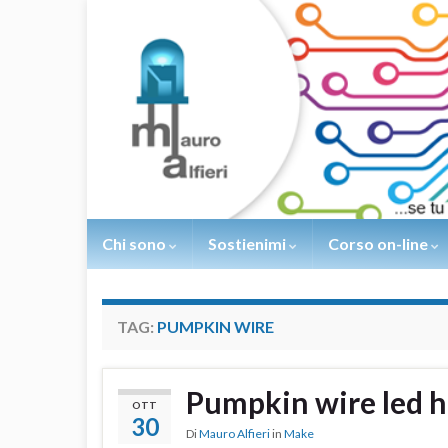
Chi sono
Sostienimi
Corso on-line
TAG:
PUMPKIN WIRE
Pumpkin wire led 
OTT
30
Di
Mauro Alfieri
in
Make