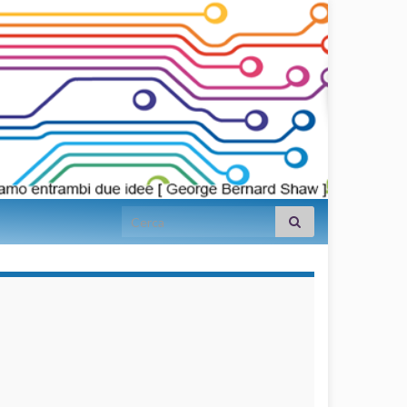
Search for:
займы на
карту срочно