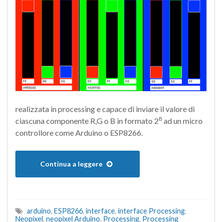
realizzata in processing e capace di inviare il valore di
8
ciascuna componente R,G o B in formato 2
ad un micro
controllore come Arduino o ESP8266.
Continua a leggere
arduino
,
ESP8266
,
interface
,
interface Processing
,
Neopixel
,
neopixel Arduino
,
Processing
,
Processing