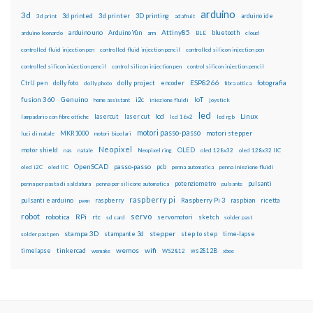
arduino
3d
3d printed
3d printer
3D printing
3d print
adafruit
arduino ide
Attiny85
arduino uno
Arduino Yún
bluetooth
arduino leonardo
arm
BLE
cloud
controlled fluid injection pen
controlled fluid injection pencil
controlled silicon injection pen
controlled silicon injection pencil
control silicon injection pen
control silicon injection pencil
ESP8266
dolly foto
dolly project
encoder
fotografia
CtrlJ pen
dolly photo
fibra ottica
fusion 360
Genuino
i2c
IoT
home assistant
iniezione fluidi
joystick
led
lcd
Linux
lasercut
laser cut
lampadario con fibre ottiche
lcd 16x2
led rgb
motori passo-passo
MKR1000
motori stepper
luci di natale
motori bipolari
Neopixel
motor shield
OLED
nas
natale
Neopixel ring
oled 128x32
oled 128x32 IIC
OpenSCAD
passo-passo
pcb
oled i2C
oled IIC
penna automatica
penna iniezione fluidi
potenziometro
pulsanti
penna per pasta di saldatura
penna per silicone automatica
pulsante
raspberry pi
pulsanti e arduino
raspberry
Raspberry Pi 3
raspbian
pwm
ricetta
robot
servo
RPi
robotica
rtc
servomotori
sketch
sd card
solder past
stampa 3D
stepper
stampante 3d
step to step
solder past pen
time-lapse
wemos
wifi
tinkercad
ws2812B
timelapse
wemake
WS2812
xbee