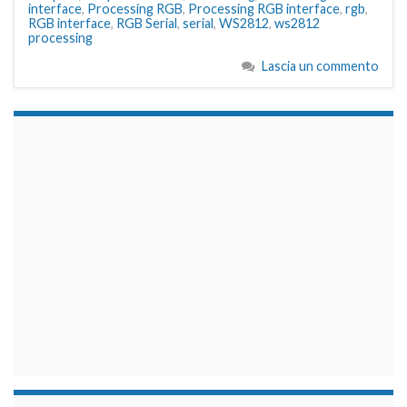
interface
,
Processing RGB
,
Processing RGB interface
,
rgb
,
RGB interface
,
RGB Serial
,
serial
,
WS2812
,
ws2812
processing
Lascia un commento
займы на карту срочно