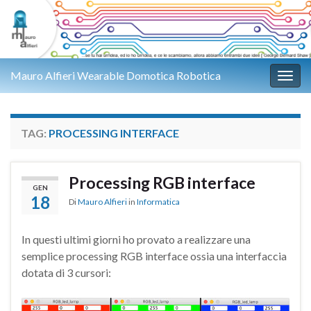
Mauro Alfieri Wearable Domotica Robotica
Attiv
TAG:
PROCESSING INTERFACE
Processing RGB interface
GEN
18
Di
Mauro Alfieri
in
Informatica
In questi ultimi giorni ho provato a realizzare una
semplice processing RGB interface ossia una interfaccia
dotata di 3 cursori: