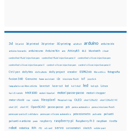
arduino
3d
3d printed
3d printer
3D printing
3d print
adafruit
arduino ide
Attiny85
arduino uno
Arduino Yún
bluetooth
arduino leonardo
arm
BLE
cloud
controlled fluid injection pen
controlled fluid injection pencil
controlled silicon injection pen
controlled silicon injection pencil
control silicon injection pen
control silicon injection pencil
ESP8266
dolly foto
dolly project
encoder
fotografia
CtrlJ pen
dolly photo
fibra ottica
fusion 360
Genuino
i2c
IoT
home assistant
iniezione fluidi
joystick
led
lcd
Linux
lasercut
laser cut
lampadario con fibre ottiche
lcd 16x2
led rgb
motori passo-passo
MKR1000
motori stepper
luci di natale
motori bipolari
Neopixel
motor shield
OLED
nas
natale
Neopixel ring
oled 128x32
oled 128x32 IIC
OpenSCAD
passo-passo
pcb
oled i2C
oled IIC
penna automatica
penna iniezione fluidi
potenziometro
pulsanti
penna per pasta di saldatura
penna per silicone automatica
pulsante
raspberry pi
pulsanti e arduino
raspberry
Raspberry Pi 3
raspbian
pwm
ricetta
robot
servo
RPi
robotica
rtc
servomotori
sketch
sd card
solder past