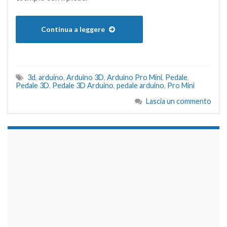
Continua a leggere
3d
,
arduino
,
Arduino 3D
,
Arduino Pro Mini
,
Pedale
,
Pedale 3D
,
Pedale 3D Arduino
,
pedale arduino
,
Pro Mini
Lascia un commento
займы на карту срочно