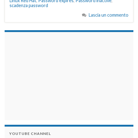
Linux Red Hat
,
Password expires
,
Password inactive
,
scadenza password
Lascia un commento
займы на карту срочно
YOUTUBE CHANNEL