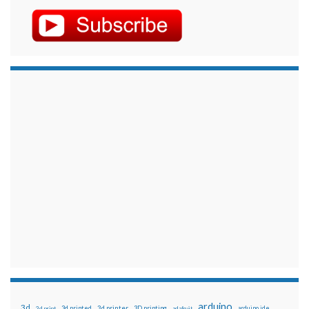
arduino
3d
3d printed
3d printer
3D printing
3d print
adafruit
arduino ide