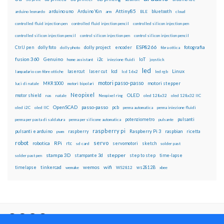
Attiny85
arduino uno
Arduino Yún
bluetooth
arduino leonardo
arm
BLE
cloud
controlled fluid injection pen
controlled fluid injection pencil
controlled silicon injection pen
controlled silicon injection pencil
control silicon injection pen
control silicon injection pencil
ESP8266
dolly foto
dolly project
encoder
fotografia
CtrlJ pen
dolly photo
fibra ottica
fusion 360
Genuino
i2c
IoT
home assistant
iniezione fluidi
joystick
led
lcd
Linux
lasercut
laser cut
lampadario con fibre ottiche
lcd 16x2
led rgb
motori passo-passo
MKR1000
motori stepper
luci di natale
motori bipolari
Neopixel
motor shield
OLED
nas
natale
Neopixel ring
oled 128x32
oled 128x32 IIC
OpenSCAD
passo-passo
pcb
oled i2C
oled IIC
penna automatica
penna iniezione fluidi
potenziometro
pulsanti
penna per pasta di saldatura
penna per silicone automatica
pulsante
raspberry pi
pulsanti e arduino
raspberry
Raspberry Pi 3
raspbian
pwm
ricetta
robot
servo
RPi
robotica
rtc
servomotori
sketch
sd card
solder past
stampa 3D
stepper
stampante 3d
step to step
solder past pen
time-lapse
wemos
wifi
tinkercad
ws2812B
timelapse
wemake
WS2812
xbee
Il blog mauroalfieri.it ed i suoi contenuti sono distribuiti