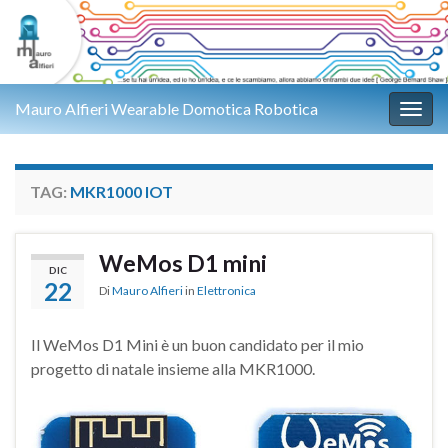
Mauro Alfieri Wearable Domotica Robotica
Attiv
TAG:
MKR1000 IOT
WeMos D1 mini
DIC
22
Di
Mauro Alfieri
in
Elettronica
Il WeMos D1 Mini è un buon candidato per il mio
progetto di natale insieme alla MKR1000.