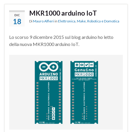
MKR1000 arduino IoT
DIC
18
Di
Mauro Alfieri
in
Elettronica
,
Make
,
Robotica e Domotica
Lo scorso 9 dicembre 2015 sul blog arduino ho letto
della nuova MKR1000 arduino IoT.