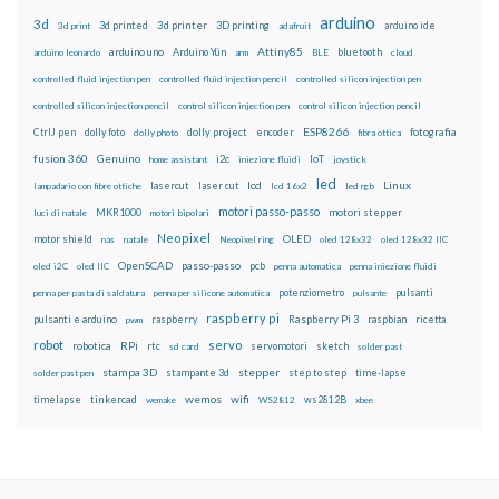
arduino
3d
3d printed
3d printer
3D printing
3d print
adafruit
arduino ide
Attiny85
arduino uno
Arduino Yún
bluetooth
arduino leonardo
arm
BLE
cloud
controlled fluid injection pen
controlled fluid injection pencil
controlled silicon injection pen
controlled silicon injection pencil
control silicon injection pen
control silicon injection pencil
ESP8266
dolly foto
dolly project
encoder
fotografia
CtrlJ pen
dolly photo
fibra ottica
fusion 360
Genuino
i2c
IoT
home assistant
iniezione fluidi
joystick
led
lcd
Linux
lasercut
laser cut
lampadario con fibre ottiche
lcd 16x2
led rgb
motori passo-passo
MKR1000
motori stepper
luci di natale
motori bipolari
Neopixel
motor shield
OLED
nas
natale
Neopixel ring
oled 128x32
oled 128x32 IIC
OpenSCAD
passo-passo
pcb
oled i2C
oled IIC
penna automatica
penna iniezione fluidi
potenziometro
pulsanti
penna per pasta di saldatura
penna per silicone automatica
pulsante
raspberry pi
pulsanti e arduino
raspberry
Raspberry Pi 3
raspbian
pwm
ricetta
robot
servo
RPi
robotica
rtc
servomotori
sketch
sd card
solder past
stampa 3D
stepper
stampante 3d
step to step
solder past pen
time-lapse
wemos
wifi
tinkercad
ws2812B
timelapse
wemake
WS2812
xbee