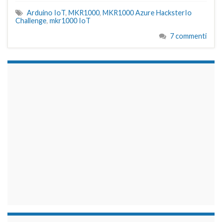
Arduino IoT
,
MKR1000
,
MKR1000 Azure HacksterIo
Challenge
,
mkr1000 IoT
7 commenti
займы на карту срочно