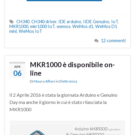
CH340
,
CH340 driver
,
IDE arduino
,
IIDE Genuino
,
IoT
,
MKR1000
,
mkr1000 IoT
,
wemos
,
WeMos d1
,
WeMos D1
mini
,
WeMos IoT
12 commenti
MKR1000 è disponibile on-
APR
06
line
Di
Mauro Alfieri
in
Elettronica
Il 2 Aprile 2016 è stata la giornata Arduino e Genuino
Day ma anche il giorno in cui è stato rilasciata la
MKR1000