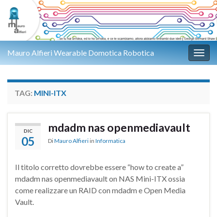
Mauro Alfieri Wearable Domotica Robotica
Attiv
TAG:
MINI-ITX
mdadm nas openmediavault
DIC
05
Di
Mauro Alfieri
in
Informatica
Il titolo corretto dovrebbe essere “how to create a”
mdadm nas openmediavault on NAS Mini-ITX ossia
come realizzare un RAID con mdadm e Open Media
Vault.