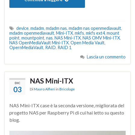
device
,
mdadm
,
mdadm nas
,
mdadm nas openmediavault
,
mdadm openmediavault
,
Mini-ITX
,
mkfs
,
mkfs ext4
,
mount
point
,
mountpoint
,
nas
,
NAS Mini-ITX
,
NAS OMV Mini-ITX
,
NAS OpenMediaVault Mini-ITX
,
Open Media Vault
,
OpernMediaVault
,
RAID
,
RAID 1
Lascia un commento
NAS Mini-ITX
DIC
03
Di
Mauro Alfieri
in
Bricolage
NAS Mini-ITX case è la seconda versione, migliorata del
progetto NAS per Raspberry Pi di cui hai letto su questo
blog.