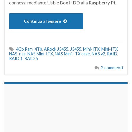
connessi mediante Usb e Box HDD alla Raspberry Pi.
Continua a leggere
4Gb Ram
,
4Tb
,
ARock J3455
,
J3455
,
Mini-ITX
,
Mini-ITX
NAS
,
nas
,
NAS Mini-ITX
,
NAS Mini-ITX case
,
NAS v2
,
RAID
,
RAID 1
,
RAID 5
2 commenti
займы на карту срочно