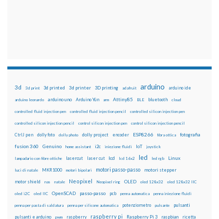
arduino
3d
3d printed
3d printer
3D printing
3d print
adafruit
arduino ide
Attiny85
arduino uno
Arduino Yún
bluetooth
arduino leonardo
arm
BLE
cloud
controlled fluid injection pen
controlled fluid injection pencil
controlled silicon injection pen
controlled silicon injection pencil
control silicon injection pen
control silicon injection pencil
ESP8266
dolly foto
dolly project
encoder
fotografia
CtrlJ pen
dolly photo
fibra ottica
fusion 360
Genuino
i2c
IoT
home assistant
iniezione fluidi
joystick
led
lcd
Linux
lasercut
laser cut
lampadario con fibre ottiche
lcd 16x2
led rgb
motori passo-passo
MKR1000
motori stepper
luci di natale
motori bipolari
Neopixel
motor shield
OLED
nas
natale
Neopixel ring
oled 128x32
oled 128x32 IIC
OpenSCAD
passo-passo
pcb
oled i2C
oled IIC
penna automatica
penna iniezione fluidi
potenziometro
pulsanti
penna per pasta di saldatura
penna per silicone automatica
pulsante
raspberry pi
pulsanti e arduino
raspberry
Raspberry Pi 3
raspbian
pwm
ricetta