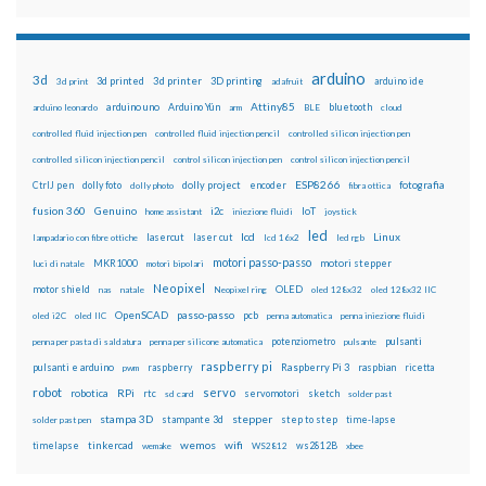
arduino
3d
3d printed
3d printer
3D printing
3d print
adafruit
arduino ide
Attiny85
arduino uno
Arduino Yún
bluetooth
arduino leonardo
arm
BLE
cloud
controlled fluid injection pen
controlled fluid injection pencil
controlled silicon injection pen
controlled silicon injection pencil
control silicon injection pen
control silicon injection pencil
ESP8266
dolly foto
dolly project
encoder
fotografia
CtrlJ pen
dolly photo
fibra ottica
fusion 360
Genuino
i2c
IoT
home assistant
iniezione fluidi
joystick
led
lcd
Linux
lasercut
laser cut
lampadario con fibre ottiche
lcd 16x2
led rgb
motori passo-passo
MKR1000
motori stepper
luci di natale
motori bipolari
Neopixel
motor shield
OLED
nas
natale
Neopixel ring
oled 128x32
oled 128x32 IIC
OpenSCAD
passo-passo
pcb
oled i2C
oled IIC
penna automatica
penna iniezione fluidi
potenziometro
pulsanti
penna per pasta di saldatura
penna per silicone automatica
pulsante
raspberry pi
pulsanti e arduino
raspberry
Raspberry Pi 3
raspbian
pwm
ricetta
robot
servo
RPi
robotica
rtc
servomotori
sketch
sd card
solder past
stampa 3D
stepper
stampante 3d
step to step
solder past pen
time-lapse
wemos
wifi
tinkercad
ws2812B
timelapse
wemake
WS2812
xbee