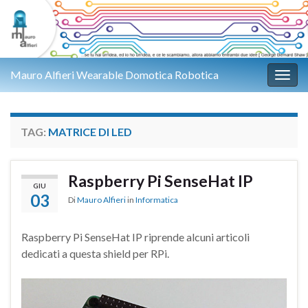
Mauro Alfieri Wearable Domotica Robotica
Attiv
TAG:
MATRICE DI LED
Raspberry Pi SenseHat IP
GIU
03
Di
Mauro Alfieri
in
Informatica
Raspberry Pi SenseHat IP riprende alcuni articoli
dedicati a questa shield per RPi.