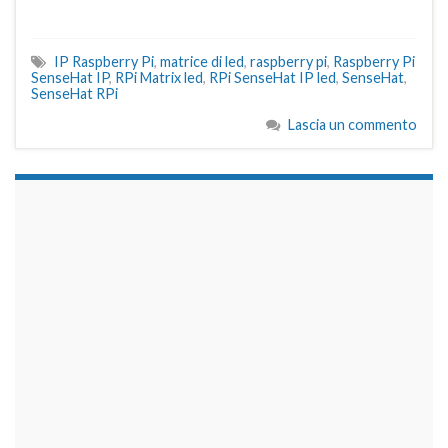
IP Raspberry Pi
,
matrice di led
,
raspberry pi
,
Raspberry Pi
SenseHat IP
,
RPi Matrix led
,
RPi SenseHat IP led
,
SenseHat
,
SenseHat RPi
Lascia un commento
займы на карту срочно