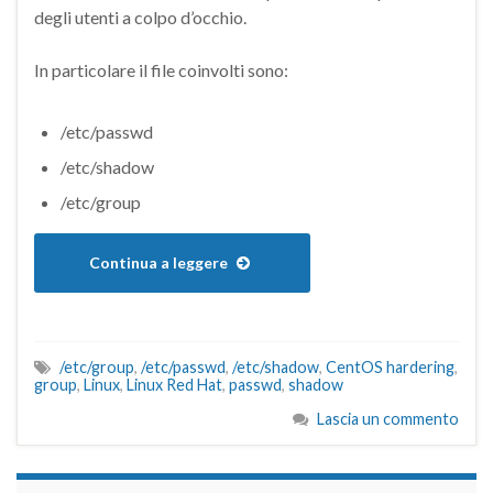
degli utenti a colpo d’occhio.
In particolare il file coinvolti sono:
/etc/passwd
/etc/shadow
/etc/group
Continua a leggere
/etc/group
,
/etc/passwd
,
/etc/shadow
,
CentOS hardering
,
group
,
Linux
,
Linux Red Hat
,
passwd
,
shadow
Lascia un commento