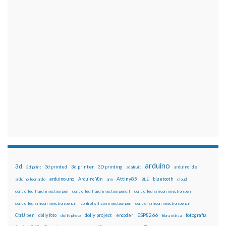
arduino
3d
3d printed
3d printer
3D printing
3d print
adafruit
arduino ide
Attiny85
arduino uno
Arduino Yún
bluetooth
arduino leonardo
arm
BLE
cloud
controlled fluid injection pen
controlled fluid injection pencil
controlled silicon injection pen
controlled silicon injection pencil
control silicon injection pen
control silicon injection pencil
ESP8266
dolly foto
dolly project
encoder
fotografia
CtrlJ pen
dolly photo
fibra ottica