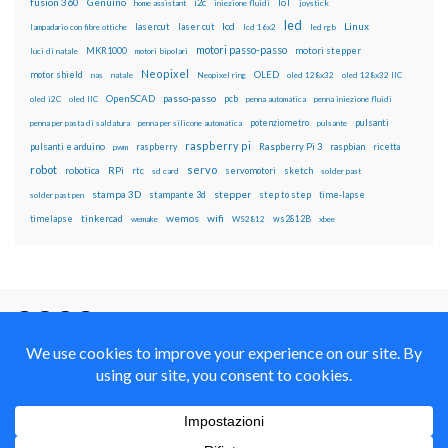
fusion 360
Genuino
i2c
IoT
home assistant
iniezione fluidi
joystick
led
lcd
Linux
lasercut
laser cut
lampadario con fibre ottiche
lcd 16x2
led rgb
motori passo-passo
MKR1000
motori stepper
luci di natale
motori bipolari
Neopixel
motor shield
OLED
nas
natale
Neopixel ring
oled 128x32
oled 128x32 IIC
OpenSCAD
passo-passo
pcb
oled i2C
oled IIC
penna automatica
penna iniezione fluidi
potenziometro
pulsanti
penna per pasta di saldatura
penna per silicone automatica
pulsante
raspberry pi
pulsanti e arduino
raspberry
Raspberry Pi 3
raspbian
pwm
ricetta
robot
servo
RPi
robotica
rtc
servomotori
sketch
sd card
solder past
stampa 3D
stepper
stampante 3d
step to step
solder past pen
time-lapse
wemos
wifi
tinkercad
ws2812B
timelapse
wemake
WS2812
xbee
Il blog mauroalfieri.it ed i suoi contenuti sono distribuiti
con Licenza
Creative Commons Attribution Non commercial Share
Alike 4.0 International