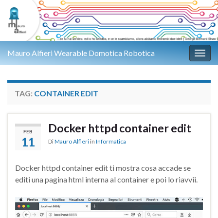
Mauro Alfieri Wearable Domotica Robotica
Attiv
TAG:
CONTAINER EDIT
Docker httpd container edit
FEB
11
Di
Mauro Alfieri
in
Informatica
Docker httpd container edit ti mostra cosa accade se
editi una pagina html interna al container e poi lo riavvii.