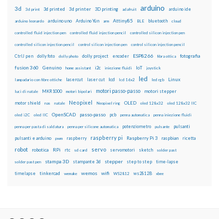
arduino
3d
3d printed
3d printer
3D printing
3d print
adafruit
arduino ide
Attiny85
arduino uno
Arduino Yún
bluetooth
arduino leonardo
arm
BLE
cloud
controlled fluid injection pen
controlled fluid injection pencil
controlled silicon injection pen
controlled silicon injection pencil
control silicon injection pen
control silicon injection pencil
ESP8266
dolly foto
dolly project
encoder
fotografia
CtrlJ pen
dolly photo
fibra ottica
fusion 360
Genuino
i2c
IoT
home assistant
iniezione fluidi
joystick
led
lcd
Linux
lasercut
laser cut
lampadario con fibre ottiche
lcd 16x2
led rgb
motori passo-passo
MKR1000
motori stepper
luci di natale
motori bipolari
Neopixel
motor shield
OLED
nas
natale
Neopixel ring
oled 128x32
oled 128x32 IIC
OpenSCAD
passo-passo
pcb
oled i2C
oled IIC
penna automatica
penna iniezione fluidi
potenziometro
pulsanti
penna per pasta di saldatura
penna per silicone automatica
pulsante
raspberry pi
pulsanti e arduino
raspberry
Raspberry Pi 3
raspbian
pwm
ricetta
robot
servo
RPi
robotica
rtc
servomotori
sketch
sd card
solder past
stampa 3D
stepper
stampante 3d
step to step
solder past pen
time-lapse
wemos
wifi
tinkercad
ws2812B
timelapse
wemake
WS2812
xbee