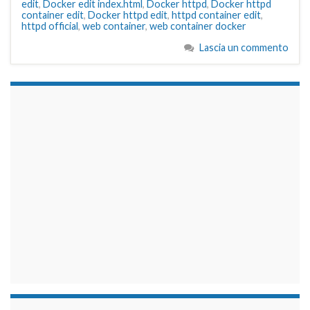
edit
,
Docker edit index.html
,
Docker httpd
,
Docker httpd
container edit
,
Docker httpd edit
,
httpd container edit
,
httpd official
,
web container
,
web container docker
Lascia un commento
займы на карту срочно