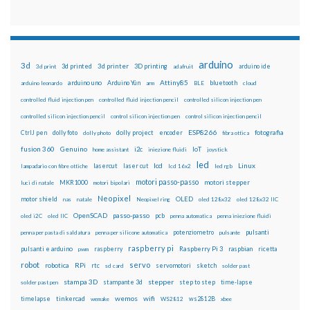
arduino
3d
3d printed
3d printer
3D printing
3d print
adafruit
arduino ide
Attiny85
arduino uno
Arduino Yún
bluetooth
arduino leonardo
arm
BLE
cloud
controlled fluid injection pen
controlled fluid injection pencil
controlled silicon injection pen
controlled silicon injection pencil
control silicon injection pen
control silicon injection pencil
ESP8266
dolly foto
dolly project
encoder
fotografia
CtrlJ pen
dolly photo
fibra ottica
fusion 360
Genuino
i2c
IoT
home assistant
iniezione fluidi
joystick
led
lcd
Linux
lasercut
laser cut
lampadario con fibre ottiche
lcd 16x2
led rgb
motori passo-passo
MKR1000
motori stepper
luci di natale
motori bipolari
Neopixel
motor shield
OLED
nas
natale
Neopixel ring
oled 128x32
oled 128x32 IIC
OpenSCAD
passo-passo
pcb
oled i2C
oled IIC
penna automatica
penna iniezione fluidi
potenziometro
pulsanti
penna per pasta di saldatura
penna per silicone automatica
pulsante
raspberry pi
pulsanti e arduino
raspberry
Raspberry Pi 3
raspbian
pwm
ricetta
robot
servo
RPi
robotica
rtc
servomotori
sketch
sd card
solder past
stampa 3D
stepper
stampante 3d
step to step
solder past pen
time-lapse
wemos
wifi
tinkercad
ws2812B
timelapse
wemake
WS2812
xbee