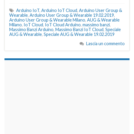
Arduino IoT
,
Arduino IoT Cloud
,
Arduino User Group &
Wearable
,
Arduino User Group & Wearable 19.02.2019
,
Arduino User Group & Wearable Milano
,
AUG & Wearable
Milano
,
IoT Cloud
,
IoT Cloud Arduino
,
massimo banzi
,
Massimo Banzi Arduino
,
Massimo Banzi IoT Cloud
,
Speciale
AUG & Wearable
,
Speciale AUG & Wearable 19.02.2019
Lascia un commento
займы на карту срочно