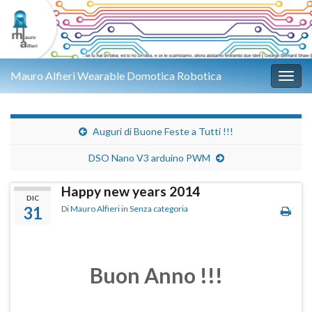
Mauro Alfieri Wearable Domotica Robotica
Attiv
Auguri di Buone Feste a Tutti !!!
DSO Nano V3 arduino PWM
Happy new years 2014
DIC
31
Di
Mauro Alfieri
in
Senza categoria
Buon Anno !!!