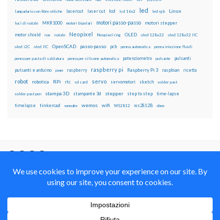
led
lcd
Linux
lasercut
laser cut
lampadario con fibre ottiche
lcd 16x2
led rgb
motori passo-passo
MKR1000
motori stepper
luci di natale
motori bipolari
Neopixel
motor shield
OLED
nas
natale
Neopixel ring
oled 128x32
oled 128x32 IIC
OpenSCAD
passo-passo
pcb
oled i2C
oled IIC
penna automatica
penna iniezione fluidi
potenziometro
pulsanti
penna per pasta di saldatura
penna per silicone automatica
pulsante
raspberry pi
pulsanti e arduino
raspberry
Raspberry Pi 3
raspbian
pwm
ricetta
robot
servo
RPi
robotica
rtc
servomotori
sketch
sd card
solder past
stampa 3D
stepper
stampante 3d
step to step
solder past pen
time-lapse
wemos
wifi
tinkercad
ws2812B
timelapse
wemake
WS2812
xbee
Il blog mauroalfieri.it ed i suoi contenuti sono distribuiti
con Licenza
Creative Commons Attribution Non commercial Share
Alike 4.0 International