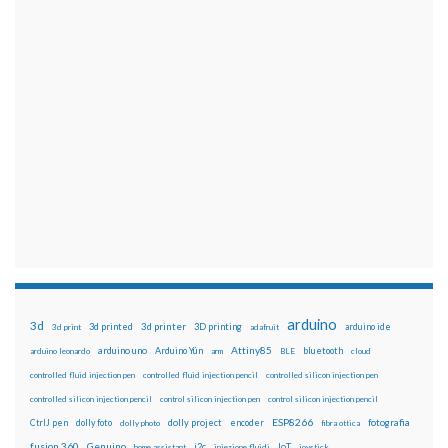
arduino
3d
3d printed
3d printer
3D printing
3d print
adafruit
arduino ide
Attiny85
arduino uno
Arduino Yún
bluetooth
arduino leonardo
arm
BLE
cloud
controlled fluid injection pen
controlled fluid injection pencil
controlled silicon injection pen
controlled silicon injection pencil
control silicon injection pen
control silicon injection pencil
ESP8266
dolly foto
dolly project
encoder
fotografia
CtrlJ pen
dolly photo
fibra ottica
fusion 360
Genuino
i2c
IoT
home assistant
iniezione fluidi
joystick