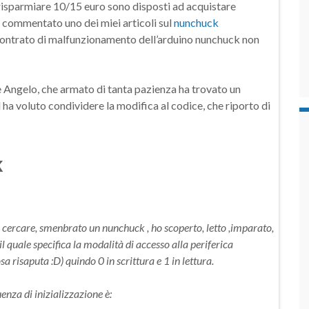
risparmiare 10/15 euro sono disposti ad acquistare
 commentato uno dei miei articoli sul
nunchuck
scontrato di malfunzionamento dell’arduino nunchuck non
 Angelo, che armato di tanta pazienza ha trovato un
 ha voluto condividere la modifica al codice, che riporto di
k
 cercare, smenbrato un nunchuck , ho scoperto, letto ,imparato,
l quale specifica la modalità di accesso alla periferica
risaputa :D) quindo 0 in scrittura e 1 in lettura.
enza di inizializzazione è: