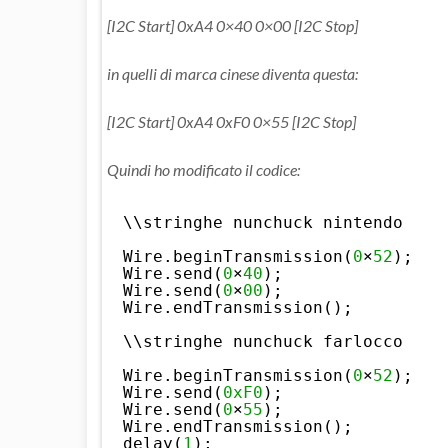
[I2C Start] 0xA4 0×40 0×00 [I2C Stop]
in quelli di marca cinese diventa questa:
[I2C Start] 0xA4 0xF0 0×55 [I2C Stop]
Quindi ho modificato il codice:
\\stringhe nunchuck nintendo
Wire.beginTransmission(
0
×
52
);
Wire.send(
0
×
40
);
Wire.send(
0
×
00
);
Wire.endTransmission();
\\stringhe nunchuck farlocco
Wire.beginTransmission(
0
×
52
);
Wire.send(
0xF0
);
Wire.send(
0
×
55
);
Wire.endTransmission();
delay(
1
);