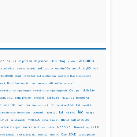
arduino
3d
3d printed
3d printer
3D printing
3d print
adafruit
Attiny85
arduino uno
Arduino Yún
arduino ide
arduino leonardo
arm
BLE
bluetooth
cloud
controlled fluid injection pen
controlled fluid injection pencil
controlled silicon injection pen
controlled silicon injection pencil
dolly foto
control silicon injection pen
control silicon injection pencil
CtrlJ pen
ESP8266
dolly project
encoder
fotografia
dolly photo
fibra ottica
fusion 360
Genuino
i2c
IoT
home assistant
iniezione fluidi
joystick
led
lcd
lasercut
laser cut
lampadario con fibre ottiche
lcd 16x2
led rgb
motori passo-passo
Linux
MKR1000
luci di natale
motori bipolari
Neopixel
motori stepper
motor shield
OLED
nas
natale
Neopixel ring
OpenSCAD
passo-passo
oled 128x32
oled 128x32 IIC
oled i2C
oled IIC