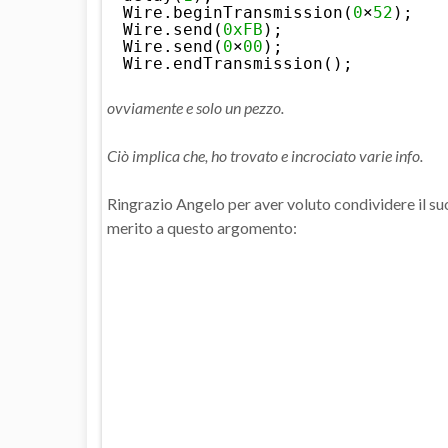
Wire.beginTransmission(
0
×
52
);
Wire.send(
0xFB
);
Wire.send(
0
×
00
);
Wire.endTransmission();
ovviamente e solo un pezzo.
Ciò implica che, ho trovato e incrociato varie info.
Ringrazio Angelo per aver voluto condividere il suo 
merito a questo argomento: