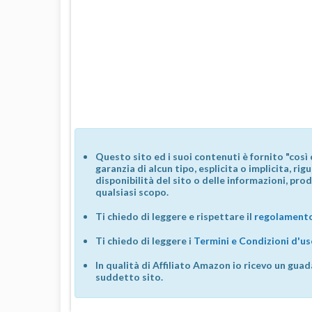
Questo sito ed i suoi contenuti è fornito "così 
garanzia di alcun tipo, esplicita o implicita, ri
disponibilità del sito o delle informazioni, prod
qualsiasi scopo.
Ti chiedo di leggere e rispettare il
regolamento
Ti chiedo di leggere i
Termini e Condizioni d'u
In qualità di Affiliato Amazon io ricevo un guad
suddetto sito.