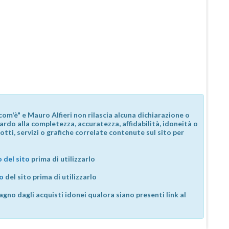
com'è" e Mauro Alfieri non rilascia alcuna dichiarazione o
guardo alla completezza, accuratezza, affidabilità, idoneità o
otti, servizi o grafiche correlate contenute sul sito per
 del sito
prima di utilizzarlo
so
del sito prima di utilizzarlo
agno dagli acquisti idonei qualora siano presenti link al