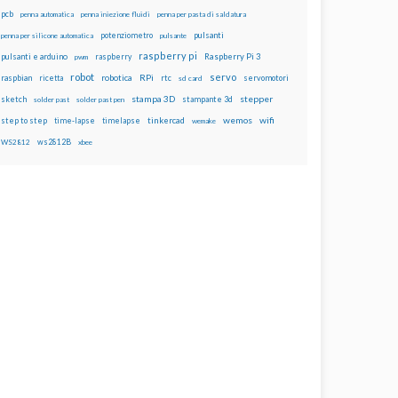
pcb
penna automatica
penna iniezione fluidi
penna per pasta di saldatura
potenziometro
pulsanti
penna per silicone automatica
pulsante
raspberry pi
pulsanti e arduino
raspberry
Raspberry Pi 3
pwm
robot
servo
RPi
raspbian
robotica
rtc
servomotori
ricetta
sd card
stampa 3D
stepper
sketch
stampante 3d
solder past
solder past pen
wemos
wifi
step to step
tinkercad
time-lapse
timelapse
wemake
ws2812B
WS2812
xbee