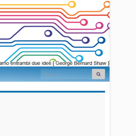
Search for:
займы на
карту срочно