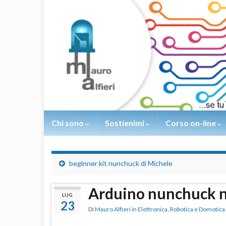
Chi sono
Sostienimi
Corso on-line
beginner kit nunchuck di Michele
Arduino nunchuck n
LUG
23
Di
Mauro Alfieri
in
Elettronica
,
Robotica e Domotica