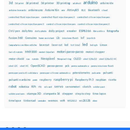
arduino
3d
3d printed
3d printer
3D printing
3d print
adafruit
arduino ide
Attiny85
arduino uno
Arduino Yún
bluetooth
arduino leonardo
arm
BLE
cloud
controlled fluid injection pen
controlled fluid injection pencil
controlled silicon injection pen
controlled silicon injection pencil
control silicon injection pen
control silicon injection pencil
ESP8266
dolly foto
dolly project
encoder
fotografia
CtrlJ pen
dolly photo
fibra ottica
fusion 360
Genuino
i2c
IoT
home assistant
iniezione fluidi
joystick
led
lcd
Linux
lasercut
laser cut
lampadario con fibre ottiche
lcd 16x2
led rgb
motori passo-passo
MKR1000
motori stepper
luci di natale
motori bipolari
Neopixel
motor shield
OLED
nas
natale
Neopixel ring
oled 128x32
oled 128x32 IIC
OpenSCAD
passo-passo
pcb
oled i2C
oled IIC
penna automatica
penna iniezione fluidi
potenziometro
pulsanti
penna per pasta di saldatura
penna per silicone automatica
pulsante
raspberry pi
pulsanti e arduino
raspberry
Raspberry Pi 3
raspbian
pwm
ricetta
robot
servo
RPi
robotica
rtc
servomotori
sketch
sd card
solder past
stampa 3D
stepper
stampante 3d
step to step
solder past pen
time-lapse
wemos
wifi
tinkercad
ws2812B
timelapse
wemake
WS2812
xbee
Il blog mauroalfieri.it ed i suoi contenuti sono distribuiti