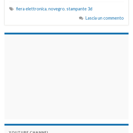
fiera elettronica
,
novegro
,
stampante 3d
Lascia un commento
займы на карту срочно
YOUTUBE CHANNEL