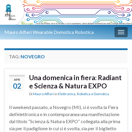
Mauro Alfieri Wearable Domotica Robotica
Attiv
TAG:
NOVEGRO
Una domenica in fiera: Radiant
APR
02
e Scienza & Natura EXPO
Di
Mauro Alfieri
in
Elettronica
,
Robotica e Domotica
Il weekend passato, a Novegro (MI), si è svolta la Fiera
dell’elettronica e in contemporanea una manifestazione
dal titolo “Scienza & Natura EXPO” collegata alla prima
sia per il padiglione in cui si è svolta, sia per il biglietto